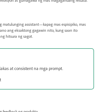
ebisyon at gumagawa ng mas magagandang resulta.
g matulunging assistant—kapag mas espisipiko, mas
ano ang eksaktong gagawin nito, kung saan ito
ng hitsura ng sagot.
akas at consistent na mga prompt.
t
feedback ng produkto.