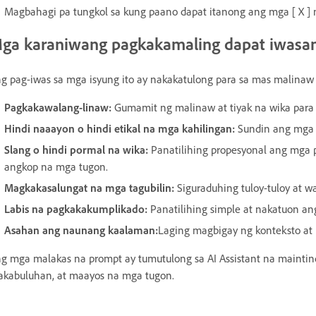
Magbahagi pa tungkol sa kung paano dapat itanong ang mga [ X ] n
ga karaniwang pagkakamaling dapat iwasa
g pag-iwas sa mga isyung ito ay nakakatulong para sa mas malinaw
Pagkakawalang-linaw:
Gumamit ng malinaw at tiyak na wika para 
Hindi naaayon o hindi etikal na mga kahilingan:
Sundin ang mga b
Slang o hindi pormal na wika:
Panatilihing propesyonal ang mga 
angkop na mga tugon.
Magkakasalungat na mga tagubilin:
Siguraduhing tuloy-tuloy at w
Labis na pagkakakumplikado:
Panatilihing simple at nakatuon a
Asahan ang naunang kaalaman:
Laging magbigay ng konteksto a
g mga malakas na prompt ay tumutulong sa AI Assistant na mainti
kabuluhan, at maayos na mga tugon.