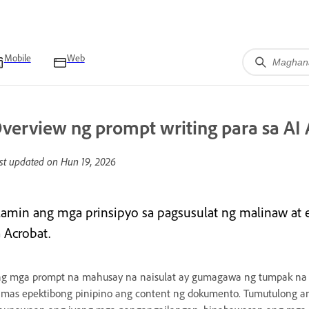
Mobile
Web
verview ng prompt writing para sa AI 
st updated on
Hun 19, 2026
lamin ang mga prinsipyo sa pagsusulat ng malinaw at 
a Acrobat.
g mga prompt na mahusay na naisulat ay gumagawa ng tumpak na
 mas epektibong pinipino ang content ng dokumento. Tumutulong an