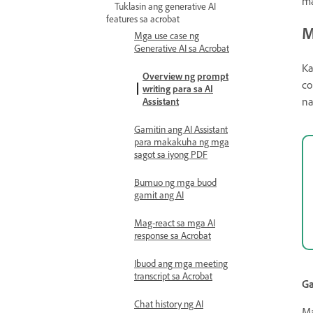
ma
Tuklasin ang generative AI
features sa acrobat
M
Mga use case ng
Generative AI sa Acrobat
Ka
Overview ng prompt
co
writing para sa AI
na
Assistant
Gamitin ang AI Assistant
para makakuha ng mga
sagot sa iyong PDF
Bumuo ng mga buod
gamit ang AI
Mag-react sa mga AI
response sa Acrobat
Ibuod ang mga meeting
transcript sa Acrobat
G
Chat history ng AI
Ma