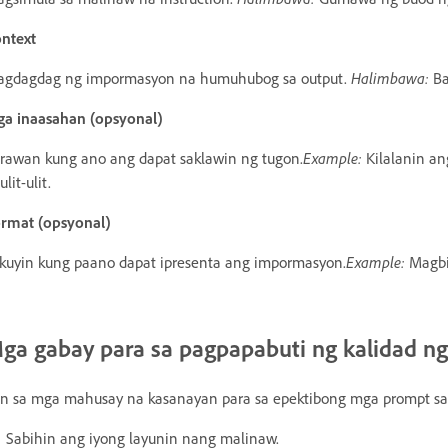
ntext
gdagdag ng impormasyon na humuhubog sa output.
Halimbawa:
Ba
a inaasahan (opsyonal)
arawan kung ano ang dapat saklawin ng tugon.
Example:
Kilalanin an
ulit-ulit.
rmat (opsyonal)
kuyin kung paano dapat ipresenta ang impormasyon.
Example:
Magbig
ga gabay para sa pagpapabuti ng kalidad n
an sa mga mahusay na kasanayan para sa epektibong mga prompt sa A
Sabihin ang iyong layunin nang malinaw.