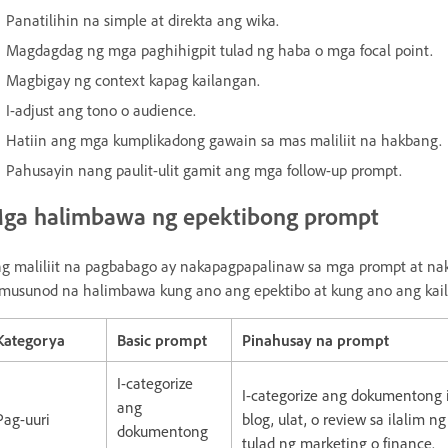
Panatilihin na simple at direkta ang wika.
Magdagdag ng mga paghihigpit tulad ng haba o mga focal point.
Magbigay ng context kapag kailangan.
I-adjust ang tono o audience.
Hatiin ang mga kumplikadong gawain sa mas maliliit na hakbang.
Pahusayin nang paulit-ulit gamit ang mga follow-up prompt.
ga halimbawa ng epektibong prompt
g maliliit na pagbabago ay nakapagpapalinaw sa mga prompt at na
musunod na halimbawa kung ano ang epektibo at kung ano ang kai
Kategorya
Basic prompt
Pinahusay na prompt
I-categorize
I-categorize ang dokumentong it
ang
Pag-uuri
blog, ulat, o review sa ilalim n
dokumentong
tulad ng marketing o finance.