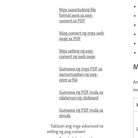
Mga suportadong file
format para sa pag-
convert sa PDF
Mag-convert ng mga web
page sa PDF
Mga setting ng pag-
convert ng web page
M
Gumawa ng mga PDF sa
pamamagitan ng pag-
print sa file
An
su
Gumawa ng PDF mula sa
nilalaman ng clipboard
Gumawa ng PDF mula sa
simula
Tuklasin ang mga advanced na
setting ng pag-convert