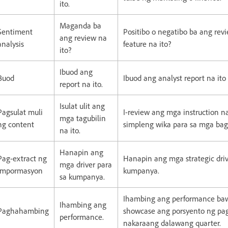
ito.
Maganda ba
Sentiment
Positibo o negatibo ba ang rev
ang review na
analysis
feature na ito?
ito?
Ibuod ang
Buod
Ibuod ang analyst report na ito 
report na ito.
Isulat ulit ang
Pagsulat muli
I-review ang mga instruction na 
mga tagubilin
ng content
simpleng wika para sa mga bag
na ito.
Hanapin ang
Pag-extract ng
Hanapin ang mga strategic driv
mga driver para
impormasyon
kumpanya.
sa kumpanya.
Ihambing ang performance bawa
Ihambing ang
Paghahambing
showcase ang porsyento ng pag
performance.
nakaraang dalawang quarter.