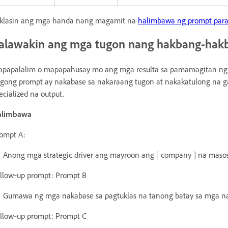
klasin ang mga handa nang magamit na
halimbawa ng prompt para 
alawakin ang mga tugon nang hakbang-hak
papalalim o mapapahusay mo ang mga resulta sa pamamagitan ng 
gong prompt ay nakabase sa nakaraang tugon at nakakatulong na ga
ecialized na output.
alimbawa
ompt A:
Anong mga strategic driver ang mayroon ang [ company ] na masos
llow‑up prompt: Prompt B
Gumawa ng mga nakabase sa pagtuklas na tanong batay sa mga natuk
llow‑up prompt: Prompt C