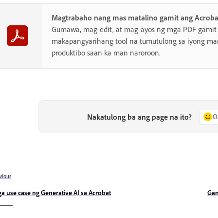
Magtrabaho nang mas matalino gamit ang Acroba
Gumawa, mag-edit, at mag-ayos ng mga PDF gamit
makapangyarihang tool na tumutulong sa iyong man
produktibo saan ka man naroroon.
Nakatulong ba ang page na ito?
O
vious
a use case ng Generative AI sa Acrobat
Gam