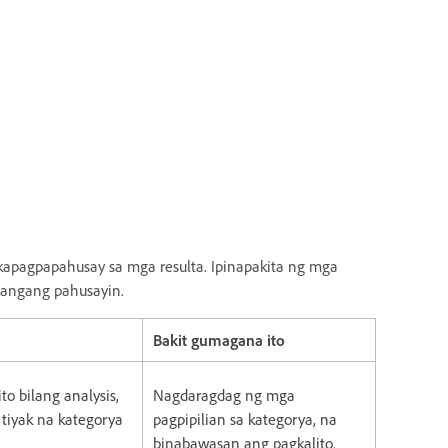
kapagpapahusay sa mga resulta. Ipinapakita ng mga
langang pahusayin.
Bakit gumagana ito
o bilang analysis,
Nagdaragdag ng mga
g tiyak na kategorya
pagpipilian sa kategorya, na
binabawasan ang pagkalito.