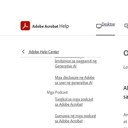
ng Teams
I-off ang mga feature ng
generative AI
Desktop
Help
Adobe Acrobat
Pamahalaan ang Acrobat
Studio para sa enterprise
Unawain ang paggamit at mga
patakaran
O
Adobe Help Center
Patakaran at mga
limitasyon sa paggamit ng
Generative AI
La
Mga disclosure ng Adobe
sa user ng generative AI
A
Mga Podcast
s
Tungkol sa mga podcast
sa Adobe Acrobat
An
Gumawa ng mga podcast
sa Adobe Acrobat
at