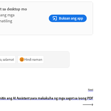
t sa desktop mo
 ang mga
Buksan ang app
atiling
o, salamat
Hindi naman
Next
itin ang AI Assistant para makakuha ng mga sagot sa iyong PDF