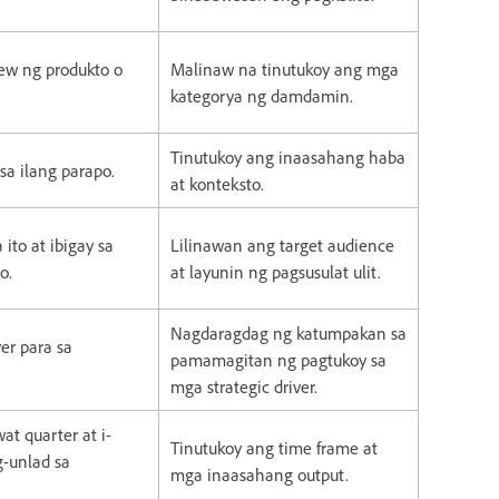
iew ng produkto o
Malinaw na tinutukoy ang mga
kategorya ng damdamin.
Tinutukoy ang inaasahang haba
sa ilang parapo.
at konteksto.
ito at ibigay sa
Lilinawan ang target audience
o.
at layunin ng pagsusulat ulit.
Nagdaragdag ng katumpakan sa
er para sa
pamamagitan ng pagtukoy sa
mga strategic driver.
t quarter at i-
Tinutukoy ang time frame at
-unlad sa
mga inaasahang output.