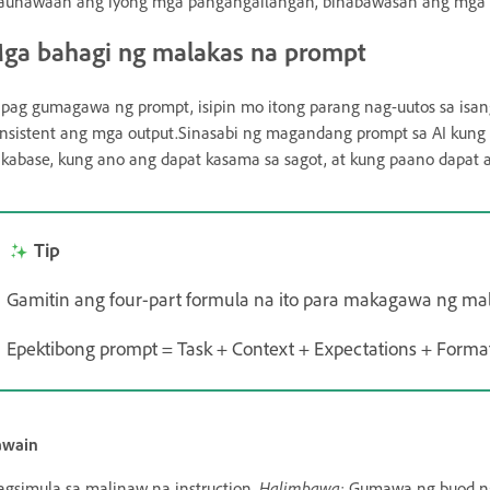
unawaan ang iyong mga pangangailangan, binabawasan ang mga r
ga bahagi ng malakas na prompt
pag gumagawa ng prompt, isipin mo itong parang nag-uutos sa isan
nsistent ang mga output.Sinasabi ng magandang prompt sa AI kung 
kabase, kung ano ang dapat kasama sa sagot, at kung paano dapat a
Tip
Gamitin ang four-part formula na ito para makagawa ng mal
Epektibong prompt = Task + Context + Expectations + Forma
awain
gsimula sa malinaw na instruction.
Halimbawa:
Gumawa ng buod ng 