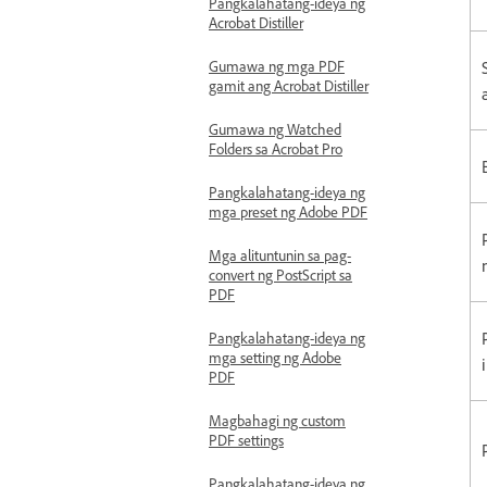
Pangkalahatang-ideya ng
Acrobat Distiller
Gumawa ng mga PDF
gamit ang Acrobat Distiller
Gumawa ng Watched
Folders sa Acrobat Pro
Pangkalahatang-ideya ng
mga preset ng Adobe PDF
Mga alituntunin sa pag-
convert ng PostScript sa
PDF
Pangkalahatang-ideya ng
mga setting ng Adobe
PDF
Magbahagi ng custom
PDF settings
Pangkalahatang-ideya ng