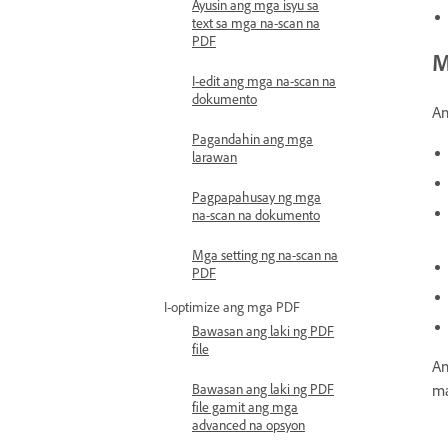
Ayusin ang mga isyu sa
text sa mga na-scan na
PDF
M
I-edit ang mga na-scan na
dokumento
An
Pagandahin ang mga
larawan
Pagpapahusay ng mga
na-scan na dokumento
Mga setting ng na-scan na
PDF
I-optimize ang mga PDF
Bawasan ang laki ng PDF
file
An
ma
Bawasan ang laki ng PDF
file gamit ang mga
advanced na opsyon