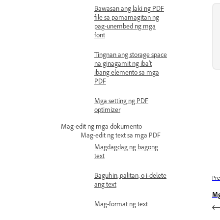
Bawasan ang laki ng PDF
file sa pamamagitan ng
pag-unembed ng mga
font
Tingnan ang storage space
na ginagamit ng iba't
ibang elemento sa mga
PDF
Mga setting ng PDF
optimizer
Mag-edit ng mga dokumento
Mag-edit ng text sa mga PDF
Magdagdag ng bagong
text
Baguhin, palitan, o i-delete
Pre
ang text
Mg
Mag-format ng text