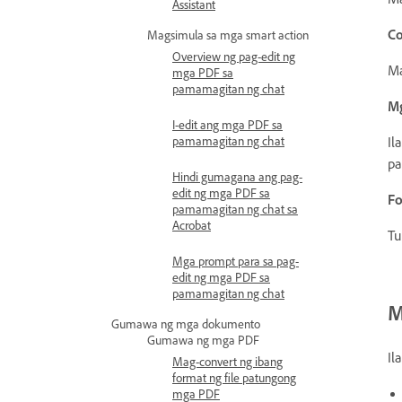
Assistant
Co
Magsimula sa mga smart action
Overview ng pag-edit ng
Ma
mga PDF sa
pamamagitan ng chat
Mg
I-edit ang mga PDF sa
Il
pamamagitan ng chat
pa
Hindi gumagana ang pag-
edit ng mga PDF sa
Fo
pamamagitan ng chat sa
Acrobat
Tu
Mga prompt para sa pag-
edit ng mga PDF sa
pamamagitan ng chat
M
Gumawa ng mga dokumento
Gumawa ng mga PDF
Il
Mag-convert ng ibang
format ng file patungong
mga PDF