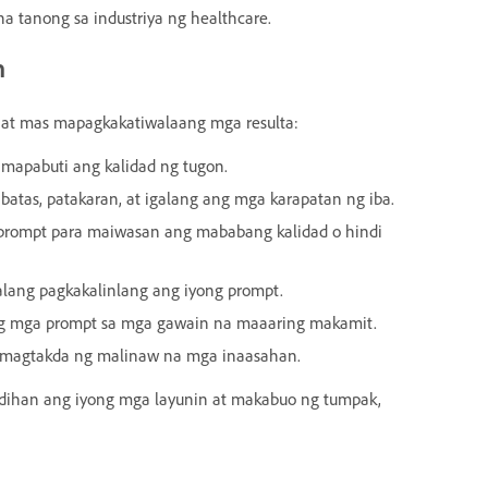
a tanong sa industriya ng healthcare.
n
 at mas mapagkakatiwalaang mga resulta:
mapabuti ang kalidad ng tugon.
atas, patakaran, at igalang ang mga karapatan ng iba.
prompt para maiwasan ang mababang kalidad o hindi
alang pagkakalinlang ang iyong prompt.
ng mga prompt sa mga gawain na maaaring makamit.
t magtakda ng malinaw na mga inaasahan.
ndihan ang iyong mga layunin at makabuo ng tumpak,