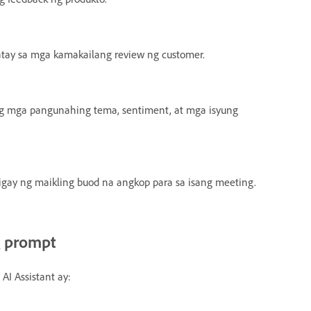
tay sa mga kamakailang review ng customer.
g mga pangunahing tema, sentiment, at mga isyung
ay ng maikling buod na angkop para sa isang meeting.
g prompt
I Assistant ay: