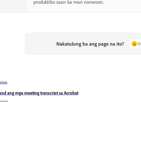
produktibo saan ka man naroroon.
Nakatulong ba ang page na ito?
O
vious
uod ang mga meeting transcript sa Acrobat