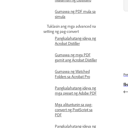
Gumawa ng PDF mula sa
simula
Tuklasin ang mga advanced na
setting ng pag-convert
Pangkalahatang-ideya ng
Acrobat Distiller
Gumawa ng mga PDF
gamit ang Acrobat Distiller
Gumawa ng Watched
Pre
Folders sa Acrobat Pro
Ib
Pangkalahatang-ideya ng
mga preset ng Adobe PDF
Mga alituntunin sa pag-
convert ng PostScript sa
PDF
Pangkalahatang-ideya ng