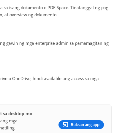
 sa isang dokumento o PDF Space. Tinatanggal ng pag-
on, at overview ng dokumento.
itong gawin ng mga enterprise admin sa pamamagitan ng
rive o OneDrive,
hindi available ang access sa mga
t sa desktop mo
 ang mga
Buksan ang app
atiling