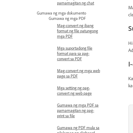
pamamagitan ng chat
Ma
Gumawa ng mga dokumento
cl
Gumawa ng mga PDF
Mag-convert ng ibang
S
format ng file patungong
mga PDF
Hi
Mga suportadong file
Ad
format para sa pag-
convert sa PDF
I
Mag-convert ng mga web
page sa PDF
Ka
ka
Mga setting ng pag-
convert ng web page
Gumawa ng mga PDF sa
pamamagitan ng pag-
print sa file
Gumawa ng PDF mula sa
nilalaman ng clipboard