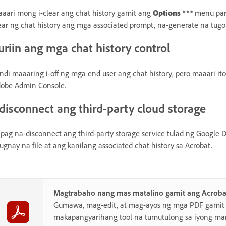
aari mong i-clear ang chat history gamit ang
Options
menu para
ear ng chat history ang mga associated prompt, na-generate na tug
uriin ang mga chat history control
ndi maaaring i-off ng mga end user ang chat history, pero maaari 
obe Admin Console.
-disconnect ang third-party cloud storage
pag na-disconnect ang third-party storage service tulad ng Google D
ugnay na file at ang kanilang associated chat history sa Acrobat.
Magtrabaho nang mas matalino gamit ang Acroba
Gumawa, mag-edit, at mag-ayos ng mga PDF gamit
makapangyarihang tool na tumutulong sa iyong man