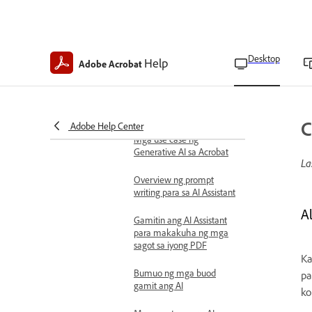
Mga Podcast
Tungkol sa mga podcast
sa Adobe Acrobat
Desktop
Help
Adobe Acrobat
Gumawa ng mga podcast
sa Adobe Acrobat
Tuklasin ang generative AI
features sa acrobat
C
Adobe Help Center
Mga use case ng
Generative AI sa Acrobat
La
Overview ng prompt
writing para sa AI Assistant
A
Gamitin ang AI Assistant
para makakuha ng mga
sagot sa iyong PDF
Ka
Bumuo ng mga buod
pa
gamit ang AI
ko