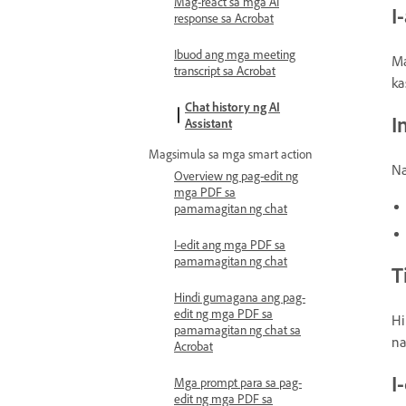
Mag-react sa mga AI
I
response sa Acrobat
Ibuod ang mga meeting
Ma
transcript sa Acrobat
ka
Chat history ng AI
I
Assistant
Magsimula sa mga smart action
Na
Overview ng pag-edit ng
mga PDF sa
pamamagitan ng chat
I-edit ang mga PDF sa
pamamagitan ng chat
T
Hindi gumagana ang pag-
edit ng mga PDF sa
Hi
pamamagitan ng chat sa
na
Acrobat
I
Mga prompt para sa pag-
edit ng mga PDF sa