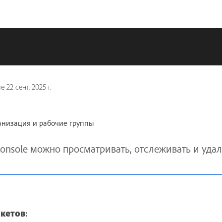
ие
22 сент. 2025 г.
анизация и рабочие группы
nsole можно просматривать, отслеживать и удал
акетов
: