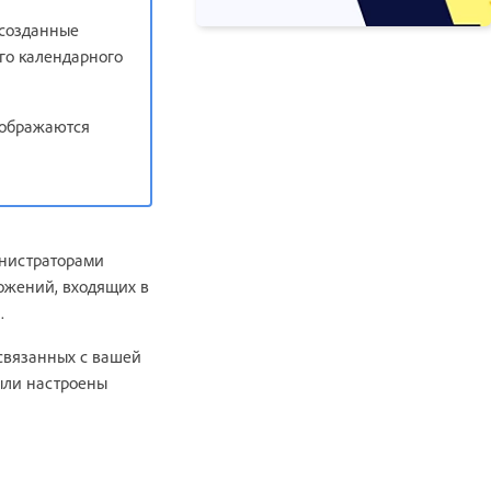
 созданные
ого календарного
отображаются
инистраторами
ожений, входящих в
.
 связанных с вашей
были настроены