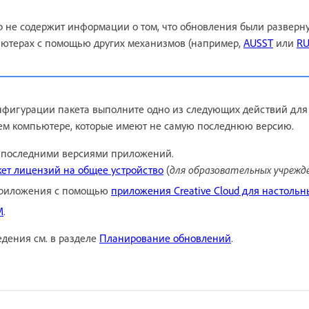
 не содержит информации о том, что обновления были разверн
ьютерах с помощью других механизмов (например,
AUSST
или
R
онфигурации пакета выполните одно из следующих действий дл
м компьютере, которые имеют не самую последнюю версию.
 последними версиями приложений.
кет лицензий на общее устройство
(
для образовательных учрежд
приложения с помощью
приложения Creative Cloud для настоль
M
.
дения см. в разделе
Планирование обновлений
.