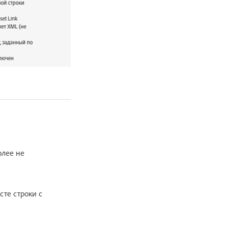
олее не
те строки с