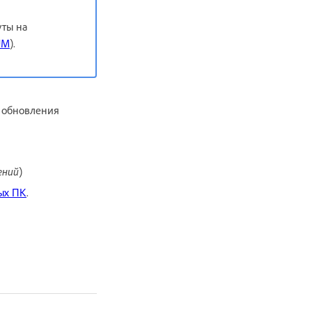
уты на
UM
).
я обновления
ений
)
ных ПК
.