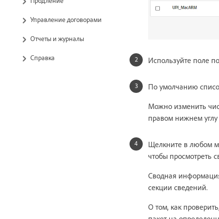
Продление
Управление договорами
Отчеты и журналы
Справка
Используйте поле по
По умолчанию список
Можно изменить чис
правом нижнем углу 
Щелкните в любом ме
чтобы просмотреть 
Сводная информация
секции сведений.
О том, как проверить
пакет на определенн