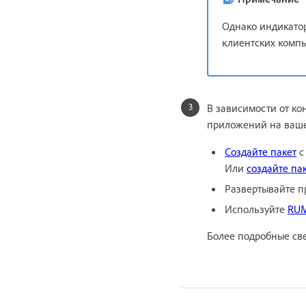
Однако индикатор
клиентских комп
В зависимости от к
приложений на ваше
Создайте пакет
с
Или
создайте па
Развертывайте 
Используйте
RU
Более подробные све