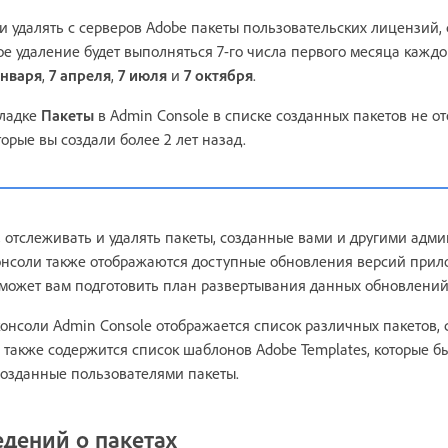
 удалять с серверов Adobe пакеты пользовательских лицензий,
кое удаление будет выполняться 7-го числа первого месяца кажд
января
,
7 апреля
,
7 июля
и
7 октября
.
кладке
Пакеты
в Admin Console в списке созданных пакетов не 
торые вы создали более 2 лет назад.
 отслеживать и удалять пакеты, созданные вами и другими адм
онсоли также отображаются доступные обновления версий прил
оможет вам подготовить план развертывания данных обновлений
онсоли Admin Console отображается список различных пакетов,
 также содержится список шаблонов Adobe Templates, которые 
созданные пользователями пакеты.
дений о пакетах