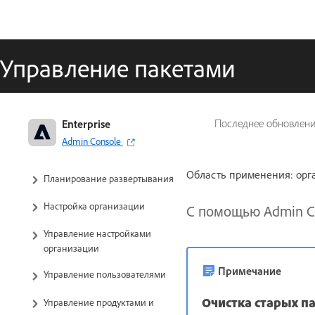
Управление пакетами
Организации и группы клиентов
Enterprise
Последнее обновлен
Adobe: руководство
Admin Console
администратора
Область применения: орг
Планирование развертывания
Настройка организации
С помощью Admin Co
Управление настройками
организации
Примечание
Управление пользователями
Очистка старых п
Управление продуктами и