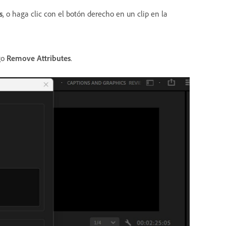
s
, o haga clic con el botón derecho en un clip en la
go
Remove Attributes
.