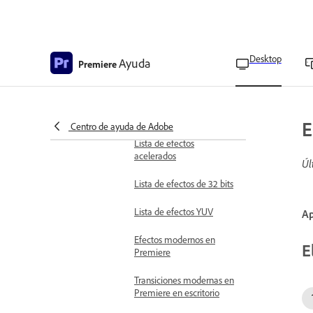
Crear subtítulos de una
sola palabra
Añadir efectos de vídeo
Tipos de efectos
Desktop
Ayuda
Premiere
Acerca de los efectos y el
panel Efectos
Tipos de efectos
E
Centro de ayuda de Adobe
Lista de efectos
acelerados
Úl
Lista de efectos de 32 bits
Lista de efectos YUV
Ap
Efectos modernos en
E
Premiere
Transiciones modernas en
Premiere en escritorio