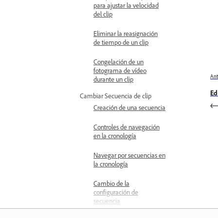
para ajustar la velocidad
del clip
Eliminar la reasignación
de tiempo de un clip
Congelación de un
fotograma de vídeo
Ant
durante un clip
Ed
Cambiar Secuencia de clip
Creación de una secuencia
Controles de navegación
en la cronología
Navegar por secuencias en
la cronología
Cambio de la
configuración de
secuencia