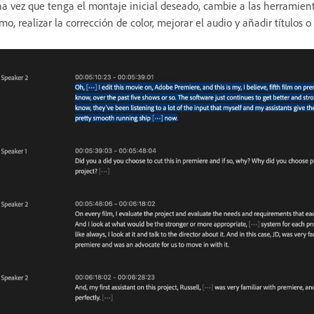
a vez que tenga el montaje inicial deseado, cambie a las herramientas
tmo, realizar la corrección de color, mejorar el audio y añadir títulos o 