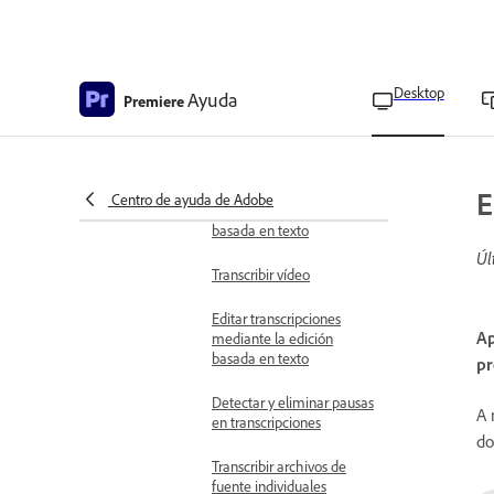
Creación de clips de baja
resolución para la edición
sin conexión
Editar Vídeo mediante edición
Desktop
Ayuda
basada en texto
Premiere
Descripción general de la
edición basada en texto
Añadir clips a la cronología
E
Centro de ayuda de Adobe
mediante la edición
basada en texto
Úl
Transcribir vídeo
Editar transcripciones
Ap
mediante la edición
basada en texto
pr
Detectar y eliminar pausas
A 
en transcripciones
do
Transcribir archivos de
fuente individuales