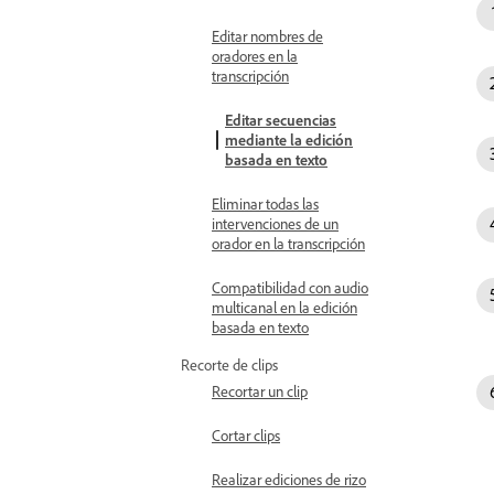
Editar nombres de
oradores en la
transcripción
Editar secuencias
mediante la edición
basada en texto
Eliminar todas las
intervenciones de un
orador en la transcripción
Compatibilidad con audio
multicanal en la edición
basada en texto
Recorte de clips
Recortar un clip
Cortar clips
Realizar ediciones de rizo