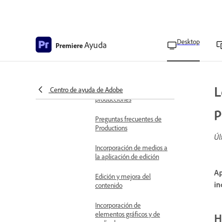
Productions
Prácticas recomendadas
para el uso de Productions
Desktop
Ayuda
en un almacenamiento
Premiere
compartido
Proveedores de
almacenamiento que
L
Centro de ayuda de Adobe
hayan probado las
producciones
p
Preguntas frecuentes de
Productions
Úl
Incorporación de medios a
la aplicación de edición
Ap
Edición y mejora del
in
contenido
Incorporación de
elementos gráficos y de
H