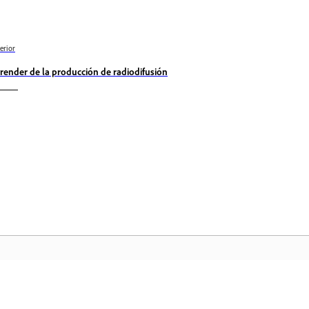
erior
render de la producción de radiodifusión
Comunidad
In