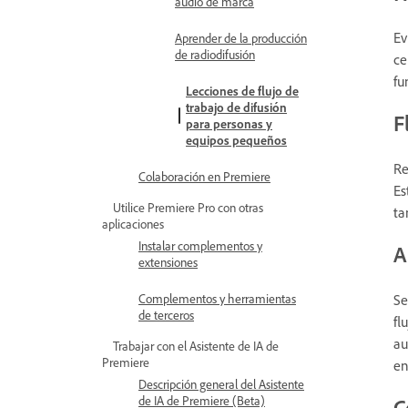
audio de marca
Ev
Aprender de la producción
de radiodifusión
ce
fu
Lecciones de flujo de
trabajo de difusión
F
para personas y
equipos pequeños
Re
Colaboración en Premiere
Es
Utilice Premiere Pro con otras
ta
aplicaciones
Instalar complementos y
A
extensiones
Complementos y herramientas
Se
de terceros
fl
au
Trabajar con el Asistente de IA de
Premiere
en
Descripción general del Asistente
de IA de Premiere (Beta)
C