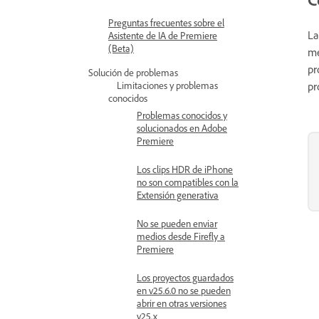
Preguntas frecuentes sobre el
La
Asistente de IA de Premiere
(Beta)
me
pr
Solución de problemas
Limitaciones y problemas
pr
conocidos
Problemas conocidos y
solucionados en Adobe
Premiere
Los clips HDR de iPhone
no son compatibles con la
Extensión generativa
No se pueden enviar
medios desde Firefly a
Premiere
Los proyectos guardados
en v25.6.0 no se pueden
abrir en otras versiones
v25.x