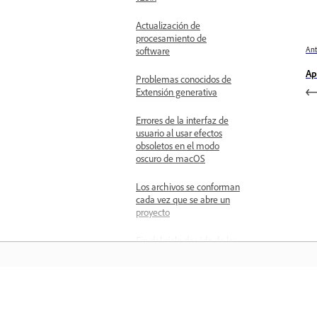
Actualización de
procesamiento de
Ant
software
Ap
Problemas conocidos de
Extensión generativa
Errores de la interfaz de
usuario al usar efectos
obsoletos en el modo
oscuro de macOS
Los archivos se conforman
cada vez que se abre un
proyecto
Fin del ciclo de vida de los
archivos sincronizados de
Creative Cloud para
Premiere
Aprender
Redes y medios extraíbles