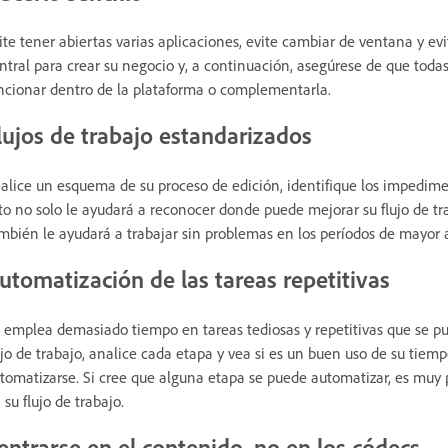
ite tener abiertas varias aplicaciones, evite cambiar de ventana y e
ntral para crear su negocio y, a continuación, asegúrese de que toda
ncionar dentro de la plataforma o complementarla.
lujos de trabajo estandarizados
alice un esquema de su proceso de edición, identifique los impedime
to no solo le ayudará a reconocer donde puede mejorar su flujo de tr
mbién le ayudará a trabajar sin problemas en los períodos de mayor a
utomatización de las tareas repetitivas
 emplea demasiado tiempo en tareas tediosas y repetitivas que se 
ujo de trabajo, analice cada etapa y vea si es un buen uso de su tiemp
tomatizarse. Si cree que alguna etapa se puede automatizar, es muy 
 su flujo de trabajo.
entrarse en el contenido, no en los códecs