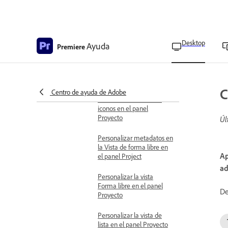
Preguntas frecuentes de
Adobe Premiere
Personalización del panel
Desktop
Ayuda
Premiere
Proyecto
Opciones de
personalización para el
panel Project
C
Centro de ayuda de Adobe
Personalizar la vista de
iconos en el panel
Proyecto
Úl
Personalizar metadatos en
la Vista de forma libre en
Ap
el panel Project
ad
Personalizar la vista
Forma libre en el panel
De
Proyecto
Personalizar la vista de
lista en el panel Proyecto