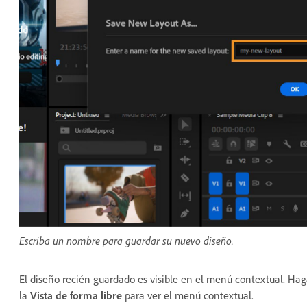
Escriba un nombre para guardar su nuevo diseño.
El diseño recién guardado es visible en el menú contextual. Hag
la
Vista de forma libre
para ver el menú contextual.