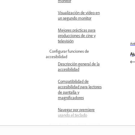
monitor
Visualización de vídeo en
un segundo monitor
Mejores prácticas para
producciones de cine y
televisión
Ant
Configurar funciones de
Aj
accesibilidad
Descripción general de la
accesibilidad
Compatibilidad de
accesibilidad para lectores
de pantalla y
magnificadores
Navegar por premiere
usando el teclado
Métodos abreviados de teclado
Acerca de los métodos