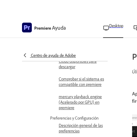
Adobe Premiere 25.x
Requisitos técnicos de
adobe premiere 24.x
Desktop
Ayuda
Premiere
Descargar e instalar
Prácticas recomendadas
para actualizar premiere
P
Centro de ayuda de Adobe
Aplicaciones de Creative
Cloud disponibles para
descargar
Úl
Comprobar si el sistema es
compatible con premiere
Ap
mercury playback engine
fir
(Acelerado por GPU) en
premiere
Preferencias y Configuración
Descripción general de las
preferencias