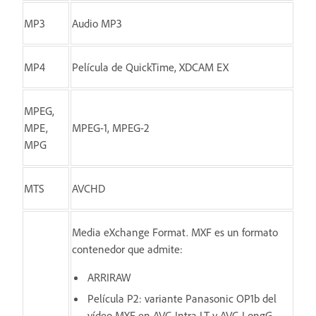
MP3
Audio MP3
MP4
Película de QuickTime, XDCAM EX
MPEG,
MPE,
MPEG-1, MPEG-2
MPG
MTS
AVCHD
Media eXchange Format. MXF es un formato
contenedor que admite:
ARRIRAW
Película P2: variante Panasonic OP1b del
vídeo MXF en AVC-Intra LT y AVC-LongG,