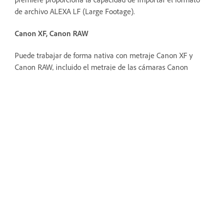
de archivo ALEXA LF (Large Footage).
Canon XF, Canon RAW
Puede trabajar de forma nativa con metraje Canon XF y
Canon RAW, incluido el metraje de las cámaras Canon
Cinema EOS C300, C400, C500, EOS R5, EOS-1D X Mark III,
EOS R5 Mark II y EOS R1.
premiere le permite importar y editar formatos QuickTime
de forma nativa, incluidos Apple ProRes y archivos MOV
que capturan las cámaras Canon 5D y 7D.Puede utilizar
metadatos de clip sin transcodificarlos, reempaquetarlos,
registrarlos ni transferirlos.
CinemaDNG
premiere le permite importar y editar medios CinemaDNG
sin comprimir de las siguientes cámaras: