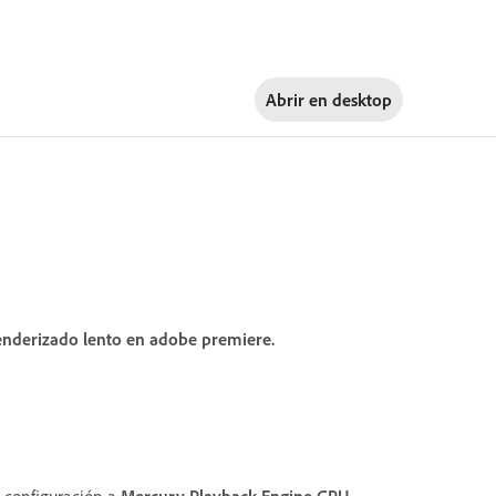
Abrir en
desktop
enderizado lento en adobe premiere.
a configuración a
Mercury Playback Engine GPU