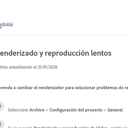
Mobile
enderizado y reproducción lentos
tima actualización el
21/01/2026
renda a cambiar el renderizador para solucionar problemas de r
Seleccione
Archivo
>
Configuración del proyecto
>
General
.
En la sección
Renderizado y reproducción de Vídeo
, cambie l