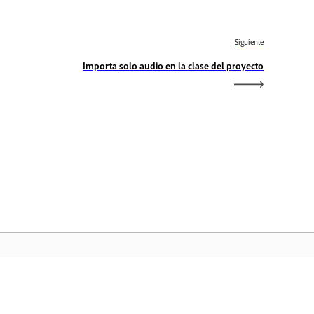
Siguiente
Importa solo audio en la clase del proyecto
icio de Adobe