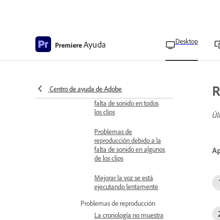
No es posible procesar o
exportar el proyecto de
premiere
Desktop
Ayuda
Premiere
Problemas de audio
Buscar clips sin sonido
Problemas de
R
Centro de ayuda de Adobe
reproducción debido a la
falta de sonido en todos
los clips
Úl
Problemas de
reproducción debido a la
falta de sonido en algunos
Ap
de los clips
Mejorar la voz se está
ejecutando lentamente
Problemas de reproducción
La cronología no muestra