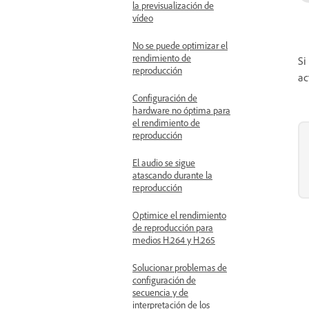
la previsualización de
vídeo
No se puede optimizar el
rendimiento de
Si
reproducción
ac
Configuración de
hardware no óptima para
el rendimiento de
reproducción
El audio se sigue
atascando durante la
reproducción
Optimice el rendimiento
de reproducción para
medios H.264 y H.265
Solucionar problemas de
configuración de
secuencia y de
interpretación de los