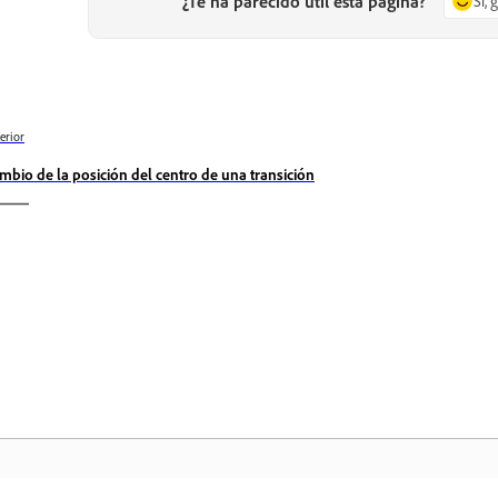
¿Te ha parecido útil esta página?
Sí, 
erior
mbio de la posición del centro de una transición