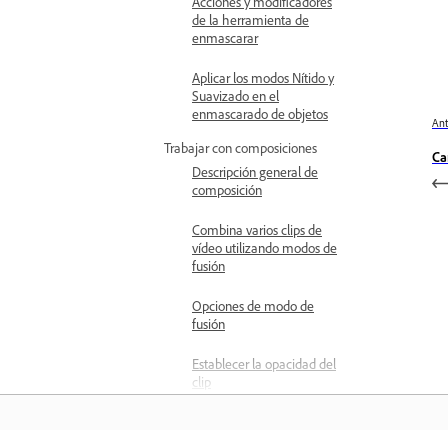
Acciones y modificadores
de la herramienta de
enmascarar
Aplicar los modos Nítido y
Suavizado en el
enmascarado de objetos
Ant
Trabajar con composiciones
Ca
Descripción general de
composición
Combina varios clips de
vídeo utilizando modos de
fusión
Opciones de modo de
fusión
Establecer la opacidad del
clip
Añadir efectos de audio
Edición de audio básica