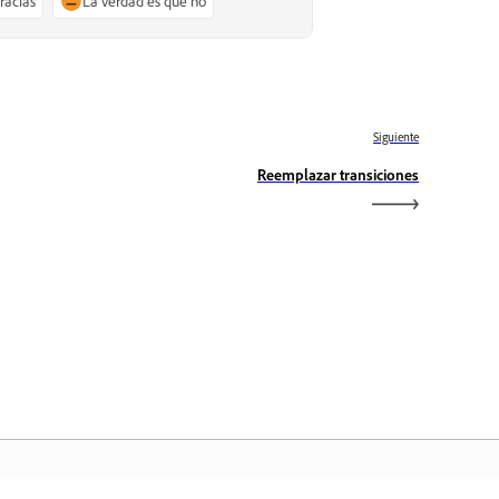
gracias
La verdad es que no
Siguiente
Reemplazar transiciones