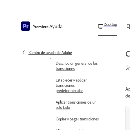
Creación de barras de
colores y un tono de 1 kHz
Crear un vídeo negro
Desktop
Ayuda
Premiere
Creación de un color mate
Creación de un clip de
vídeo transparente
C
Centro de ayuda de Adobe
Aplicar transiciones de vídeo
Descripción general de las
Úl
transiciones
Establecer y aplicar
transiciones
Ap
predeterminadas
de
Aplicar transiciones de un
solo lado
Copiar y pegar transiciones