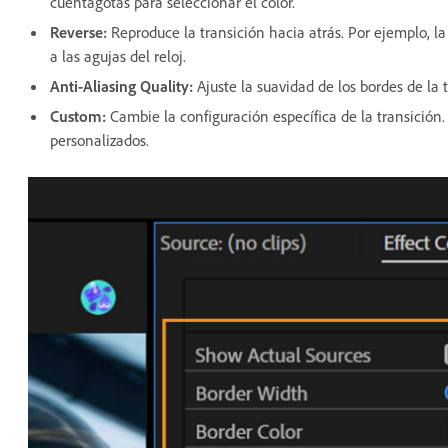
cuentagotas para seleccionar el color.
Reverse
:
Reproduce la transición hacia atrás. Por ejemplo, la
a las agujas del reloj.
Anti-Aliasing Quality
:
Ajuste la suavidad de los bordes de la 
Custom
:
Cambie la configuración específica de la transición.
personalizados.