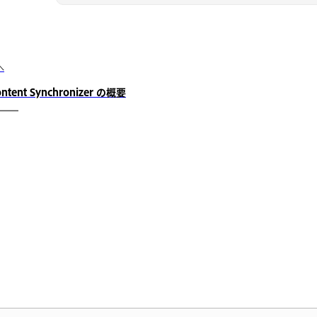
へ
ontent Synchronizer の概要