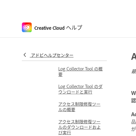
ラー
診断ツールと修復ツール
Adobe Creative Cloud
ヘルプ
Creative Cloud
Cleaner Tool を実行す
るための準備
Adobe Creative Cloud
Cleaner Tool のダウン
アドビヘルプセンター
ロードおよび実行
Log Collector Tool の概
最
要
Log Collector Tool のダ
ウンロードと実行
W
認
アクセス制限修復ツー
ルの概要
A
品
アクセス制限修復ツー
ルのダウンロードおよ
が
び実行