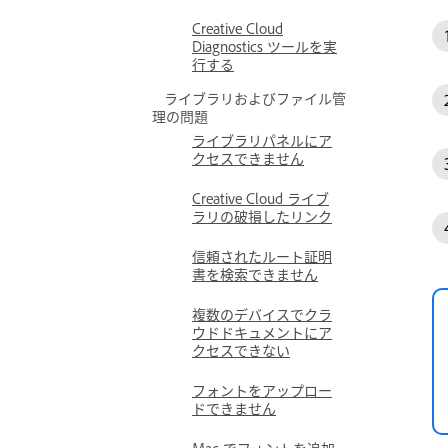
Creative Cloud
Diagnostics ツールを実
行する
ライブラリおよびファイル管
理の問題
ライブラリパネルにア
クセスできません
Creative Cloud ライブ
ラリの破損したリンク
信頼されたルート証明
書を検索できません
複数のデバイスでクラ
ウドドキュメントにア
クセスできない
フォントをアップロー
ドできません
Mac でフォントを追加