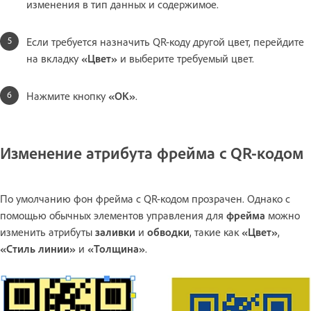
изменения в тип данных и содержимое.
Если требуется назначить QR-коду другой цвет, перейдите
на вкладку
«Цвет»
и выберите требуемый цвет.
Нажмите кнопку
«ОК»
.
Изменение атрибута фрейма с QR-кодом
По умолчанию фон фрейма с QR-кодом прозрачен. Однако с
помощью обычных элементов управления для
фрейма
можно
изменить атрибуты
заливки
и
обводки
, такие как
«Цвет»
,
«Стиль линии»
и
«Толщина»
.