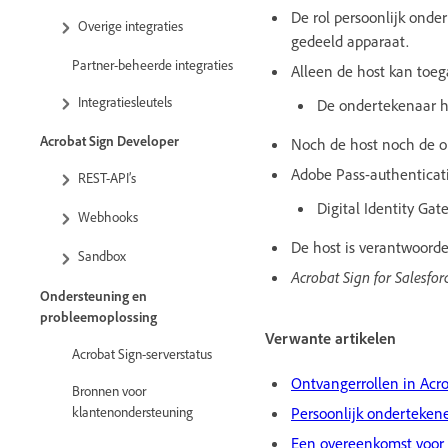
De rol persoonlijk ond
Overige integraties
gedeeld apparaat.
Partner-beheerde integraties
Alleen de host kan toeg
Integratiesleutels
De ondertekenaar h
Acrobat Sign Developer
Noch de host noch de o
Adobe Pass-authenticati
REST-API’s
Digital Identity Ga
Webhooks
De host is verantwoordel
Sandbox
Acrobat Sign for Salesfor
Ondersteuning en
probleemoplossing
Verwante artikelen
Acrobat Sign-serverstatus
Ontvangerrollen in Acr
Bronnen voor
klantenondersteuning
Persoonlijk onderteken
Een overeenkomst voor 