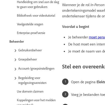
Handleiding om snel aan de slag
Wanneer je de rol
In-Person
te gaan voor gebruikers
ondertekeningsmodel waarbi
Bibliotheek voor videotutorial
ondertekenaar tijdens de o
Veelgestelde vragen
Voordat u begint
Enterprise-proefversie
Je beheerder
moet pers
Beheerder
De host moet een intern
Gebruikersbeheer
Je moet de naam van de
Groepsbeheer
Stel een overeen
Account-/groepsinstellingen
Begeleiding voor
Open de pagina
Elek
regelgevingsvereisten
Uw domein claimen
Voeg je bestanden toe
Koppelingen voor het melden
van misbruik