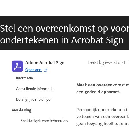
Stel een overeenkomst op voor
ondertekenen in Acrobat Sign
Handboek voor Adobe Acrobat Sign
Nieuwe functies
Adobe Acrobat Sign
Laatst bijgewerkt op
11
Open app
Voorafgaande aanvullende
informatie
Maak een overeenkomst met
Aanvullende informatie
een gedeeld apparaat.
Belangrijke meldingen
Persoonlijk ondertekenen i
Aan de slag
voltooien van een overeenk
Snelstartgids voor beheerders
geen toegang heeft tot e-ma