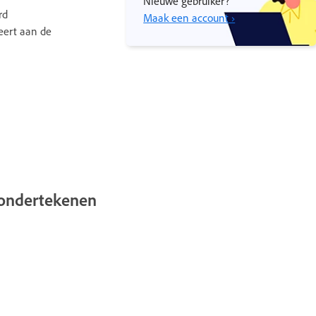
Nieuwe gebruiker?
rd
Maak een account ›
eert aan de
 ondertekenen