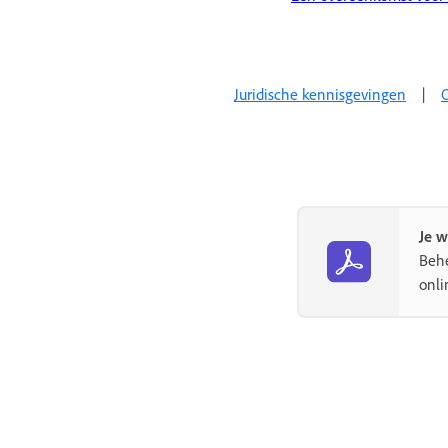
Juridische kennisgevingen
|
O
Je w
Beh
onli