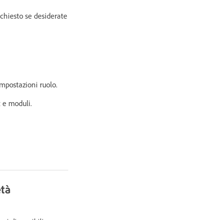
ichiesto se desiderate
impostazioni ruolo.
t e moduli.
età