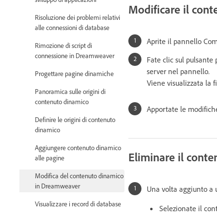
Modificare il con
Risoluzione dei problemi relativi
alle connessioni di database
Aprite il pannello Co
Rimozione di script di
connessione in Dreamweaver
Fate clic sul pulsante
server nel pannello.
Progettare pagine dinamiche
Viene visualizzata la fi
Panoramica sulle origini di
contenuto dinamico
Apportate le modifiche
Definire le origini di contenuto
dinamico
Aggiungere contenuto dinamico
Eliminare il cont
alle pagine
Modifica del contenuto dinamico
in Dreamweaver
Una volta aggiunto a 
Visualizzare i record di database
Selezionate il co