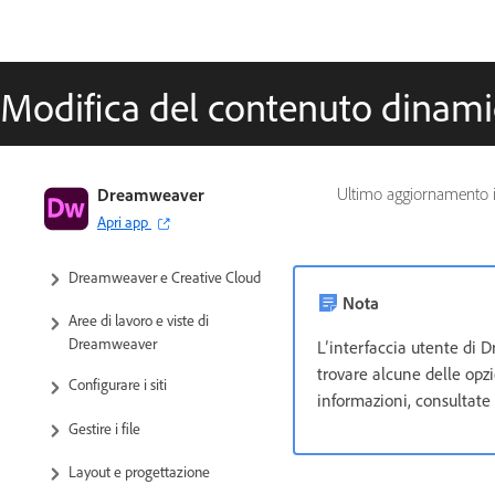
Modifica del contenuto dinam
Guida utente di Dreamweaver
Dreamweaver
Ultimo aggiornamento 
Apri app
Introduzione
Dreamweaver e Creative Cloud
Nota
Aree di lavoro e viste di
Dreamweaver
L’interfaccia utente di 
trovare alcune delle opzi
Configurare i siti
informazioni, consultate
Gestire i file
Layout e progettazione