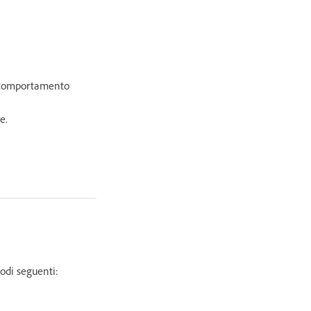
ul comportamento
e.
odi seguenti: