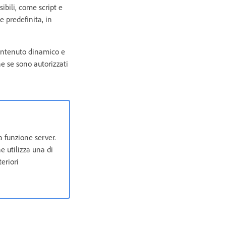
bili, come script e
e predefinita, in
contenuto dinamico e
he se sono autorizzati
a funzione server.
e utilizza una di
teriori