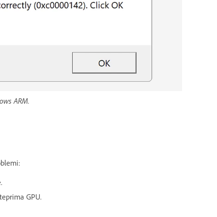
ndows ARM.
oblemi:
.
anteprima GPU.