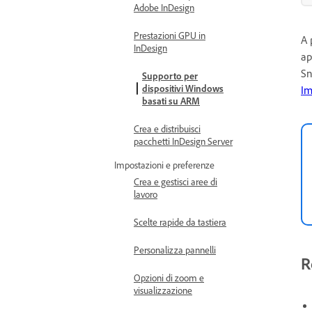
Adobe InDesign
Prestazioni GPU in
A 
InDesign
ap
Sn
Supporto per
dispositivi Windows
Im
basati su ARM
Crea e distribuisci
pacchetti InDesign Server
Impostazioni e preferenze
Crea e gestisci aree di
lavoro
Scelte rapide da tastiera
Personalizza pannelli
R
Opzioni di zoom e
visualizzazione