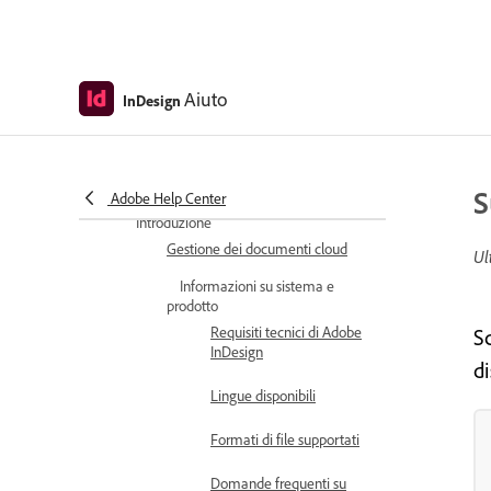
Novità di Adobe InDesign
Note sulle versioni
Aiuto
InDesign
Panoramica di Adobe InDesign
(Beta)
Panoramica di Adobe InDesign
Server
S
Adobe Help Center
Introduzione
Gestione dei documenti cloud
Ul
Informazioni su sistema e
prodotto
Requisiti tecnici di Adobe
S
InDesign
di
Lingue disponibili
Formati di file supportati
Domande frequenti su