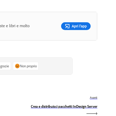
ste e libri e molto
Apri l'app
 grazie
Non proprio
Avanti
Crea e distribuisci pacchetti InDesign Server