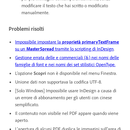
modificare il testo che hai scritto o modificato
manualmente.
Problemi risolti
Impossibile impostare la
proprietà primaryTextFrame
su un
MasterSpread
tramite lo scripting di InDesign
.
Gestione errata delle e commerciali (&) nei nomi delle
famiglie di font e nei nomi dei set stilistici OpenType.
L'opzione
Scopri
non è disponibile nel menu Finestra.
Unione dati non supportava la codifica UTF-8.
[Solo Windows] Impossibile usare InDesign a causa di
un errore di abbonamento per gli utenti con cinese
semplificato.
Il contenuto non visibile nel PDF appare quando viene
aperto.
L'apertura di alcuni PDF duplica le immagini sull'area di