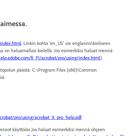
laimessa.
index.html
. Linkin kohta 'en_US' vie englanninkieliseen
oka on haluamallasi kielellä. Jos esimerkiksi haluat mennä
help.adobe.com/fi_FI/acrobat/pro/using/index.html
).
mistopolun päästä: C:\Program Files (x86)\Common
iä.
crobat/pro/using/acrobat_X_pro_help.pdf
.
iversiot käyttöösi.Jos haluat esimerkiksi mennä ohjeen