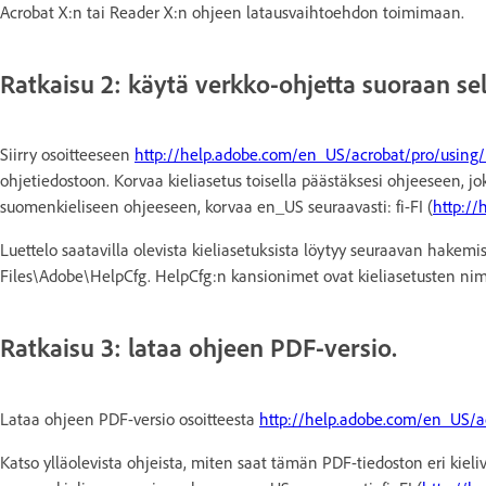
Acrobat X:n tai Reader X:n ohjeen latausvaihtoehdon toimimaan.
Ratkaisu 2: käytä verkko-ohjetta suoraan se
Siirry osoitteeseen
http://help.adobe.com/en_US/acrobat/pro/using/
ohjetiedostoon. Korvaa kieliasetus toisella päästäksesi ohjeeseen, j
suomenkieliseen ohjeeseen, korvaa en_US seuraavasti: fi-FI (
http://
Luettelo saatavilla olevista kieliasetuksista löytyy seuraavan hake
Files\Adobe\HelpCfg. HelpCfg:n kansionimet ovat kieliasetusten nim
Ratkaisu 3: lataa ohjeen PDF-versio.
Lataa ohjeen PDF-versio osoitteesta
http://help.adobe.com/en_US/a
Katso ylläolevista ohjeista, miten saat tämän PDF-tiedoston eri kiel