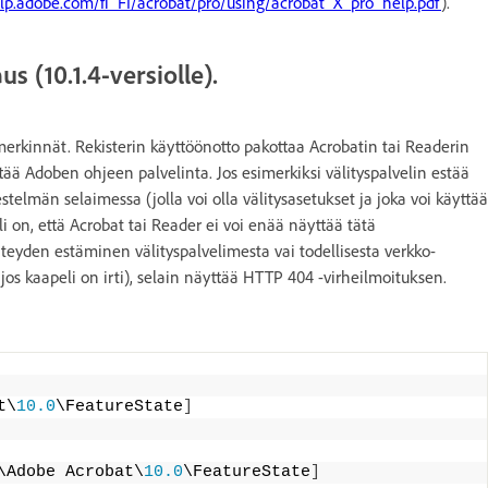
elp.adobe.com/fi_FI/acrobat/pro/using/acrobat_X_pro_help.pdf
).
s (10.1.4-versiolle).
rimerkinnät. Rekisterin käyttöönotto pakottaa Acrobatin tai Readerin
ää Adoben ohjeen palvelinta. Jos esimerkiksi välityspalvelin estää
telmän selaimessa (jolla voi olla välitysasetukset ja joka voi käyttää
i on, että Acrobat tai Reader ei voi enää näyttää tätä
yhteyden estäminen välityspalvelimesta vai todellisesta verkko-
os kaapeli on irti), selain näyttää HTTP 404 -virheilmoituksen.
t\
10.0
\FeatureState
]
\Adobe Acrobat\
10.0
\FeatureState
]