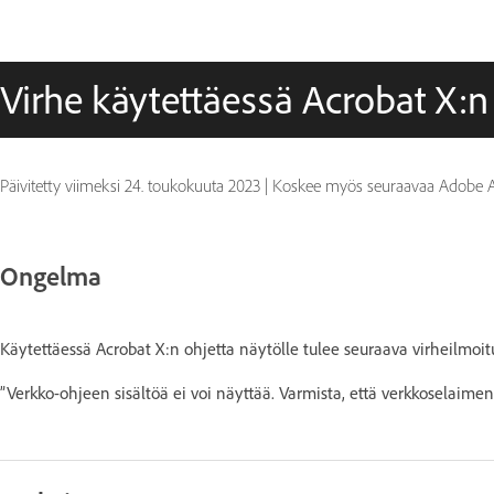
Virhe käytettäessä Acrobat X:n
Päivitetty viimeksi
24. toukokuuta 2023
|
Koskee myös seuraavaa Adobe A
Ongelma
Käytettäessä Acrobat X:n ohjetta näytölle tulee seuraava virheilmoit
”Verkko-ohjeen sisältöä ei voi näyttää. Varmista, että verkkoselaimen