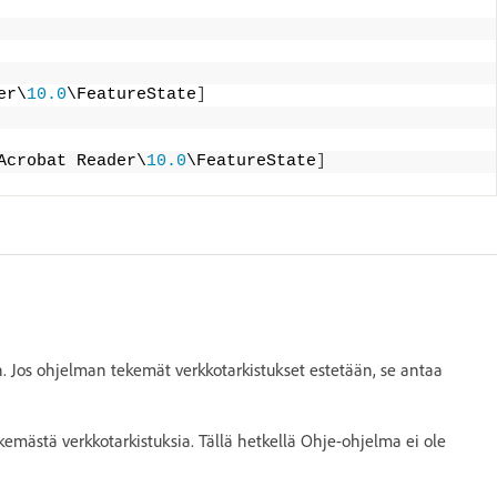
er\
10.0
\FeatureState
]
Acrobat Reader\
10.0
\FeatureState
]
. Jos ohjelman tekemät verkkotarkistukset estetään, se antaa
kemästä verkkotarkistuksia. Tällä hetkellä Ohje-ohjelma ei ole