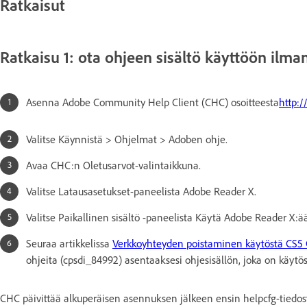
Ratkaisut
Ratkaisu 1: ota ohjeen sisältö käyttöön ilma
Asenna Adobe Community Help Client (CHC) osoitteesta
http:
Valitse Käynnistä > Ohjelmat > Adoben ohje.
Avaa CHC:n Oletusarvot-valintaikkuna.
Valitse Latausasetukset-paneelista Adobe Reader X.
Valitse Paikallinen sisältö -paneelista Käytä Adobe Reader X:ää
Seuraa artikkelissa
Verkkoyhteyden poistaminen käytöstä CS5 C
ohjeita (cpsdi_84992) asentaaksesi ohjesisällön, joka on käytö
CHC päivittää alkuperäisen asennuksen jälkeen ensin helpcfg-tiedost