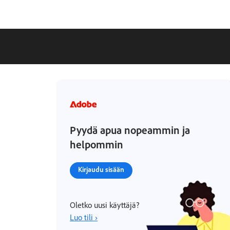
Pyydä apua nopeammin ja
helpommin
Kirjaudu sisään
Oletko uusi käyttäjä?
Luo tili ›