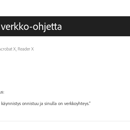
 verkko-ohjetta
crobat X, Reader X
us:
 käynnistys onnistuu ja sinulla on verkkoyhteys.”