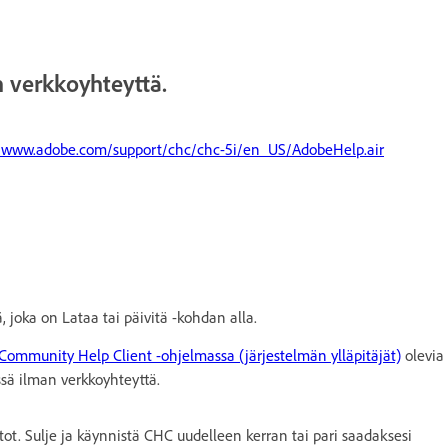
n verkkoyhteyttä.
//www.adobe.com/support/chc/chc-5i/en_US/AdobeHelp.air
, joka on Lataa tai päivitä -kohdan alla.
ommunity Help Client -ohjelmassa (järjestelmän ylläpitäjät)
olevia
ssä ilman verkkoyhteyttä.
ot. Sulje ja käynnistä CHC uudelleen kerran tai pari saadaksesi