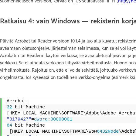
suomenkieliseen versioon, korvaa en_US seuraavasti: fi_FI (
http://h
Ratkaisu 4: vain Windows — rekisterin korjau
Päivitä Acrobat tai Reader versioon 10.1.4 ja luo alla kuvatut rekiste
avaamaan oletusohjesivu järjestelmän selaimessa, kun se ei voi käytt
Acrobatin tai Readerin käytön verkossa, se avaa oletusohjesivun järjes
verkkoa). Se ei aiheuta verkkoon liittyvää virheilmoitusta. Huono puol
virheilmoitusta. Rajoitus on, että ei voida selvittää, johtuuko verkko
ongelmasta. Jos kyseessä on todellinen verkko-ongelma (esimerkiksi j
Acrobat.
32
 bit Machine
[
HKEY_LOCAL_MACHINE\SOFTWARE\Adobe\Adobe Acroba
"3179427"
=
dword
:
00000001
64
 bit Machine
[
HKEY_LOCAL_MACHINE\SOFTWARE\Wow
6432Node
\Adobe