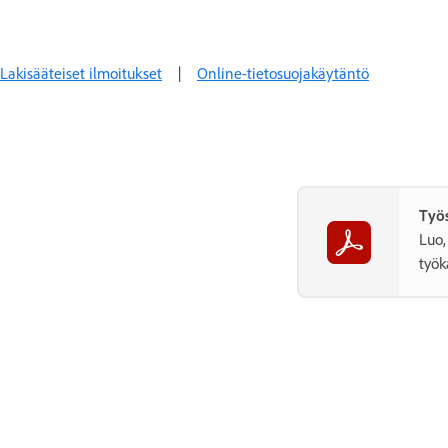
Lakisääteiset ilmoitukset
|
Online-tietosuojakäytäntö
Työs
Luo,
työk