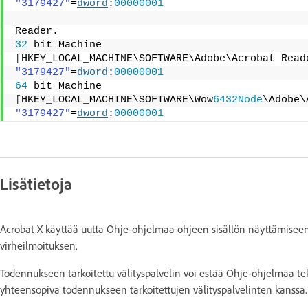
"3179427"
=
dword
:
00000001
Reader.
32
 bit Machine
[
HKEY_LOCAL_MACHINE\SOFTWARE\Adobe\Acrobat Read
"3179427"
=
dword
:
00000001
64
 bit Machine
[
HKEY_LOCAL_MACHINE\SOFTWARE\Wow
6432Node
\Adobe\
"3179427"
=
dword
:
00000001
Lisätietoja
Acrobat X käyttää uutta Ohje-ohjelmaa ohjeen sisällön näyttämiseen
virheilmoituksen.
Todennukseen tarkoitettu välityspalvelin voi estää Ohje-ohjelmaa te
yhteensopiva todennukseen tarkoitettujen välityspalvelinten kanssa.