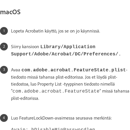
macOS
Lopeta Acrobatin käyttö, jos se on jo käynnissä.
Siirry kansioon
Library/Application
Support/Adobe/Acrobat/DC/Preferences/.
Avaa
-
com.adobe.acrobat.FeatureState.plist
tiedosto missä tahansa plist-editorissa. Jos et löydä plist-
tiedostoa, luo Property List -tyyppinen tiedosto nimellä
”
” missä tahansa
com.adobe.acrobat.FeatureState
plist-editorissa.
Luo FeatureLockDown-avaimessa seuraava merkintä:
Avain: bDisableMinPasswordlen