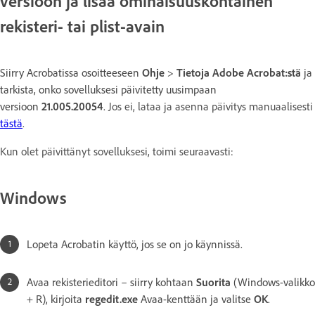
versioon ja lisää ominaisuuskohtainen
rekisteri- tai plist-avain
Siirry Acrobatissa osoitteeseen
Ohje
>
Tietoja Adobe Acrobat:stä
ja
tarkista, onko sovelluksesi päivitetty uusimpaan
versioon
21.005.20054
.
Jos ei, lataa ja asenna päivitys manuaalisesti
tästä
.
Kun olet päivittänyt sovelluksesi, toimi seuraavasti:
Windows
Lopeta Acrobatin käyttö, jos se on jo käynnissä.
Avaa rekisterieditori – siirry kohtaan
Suorita
(Windows-valikko
+ R), kirjoita
regedit.exe
Avaa-kenttään ja valitse
OK
.