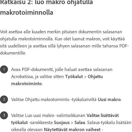
Ratkaisu 2: luo makro ohjatulla
makrotoiminnolla
Voit asettaa alle kuuden merkin pituisen dokumentin salasanan
ohjatulla makrotoiminnolla. Kun olet luonut makron, voit käyttää
sitä uudelleen ja asettaa sillä lyhyen salasanan mille tahansa PDF-
dokumentille.
Avaa PDF-dokumentti, jolle haluat asettaa salasanan
Acrobatissa, ja valitse sitten
Työkalut
>
Ohjattu
makrotoiminto
.
Valitse Ohjattu makrotoiminto -työkaluriviltä
Uusi makro
.
Valitse Luo uusi makro -valintaikkunan
Valitse lisättävät
työkalut
-sarakkeesta
Suojaus
>
Salaa
. Salaus-työkalu lisätään
oikealla olevaan
Näytettävät makron vaiheet
-