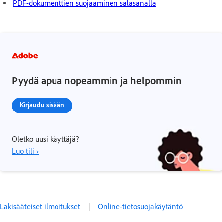
PDF-dokumenttien suojaaminen salasanalla
Pyydä apua nopeammin ja helpommin
Kirjaudu sisään
Oletko uusi käyttäjä?
Luo tili ›
Lakisääteiset ilmoitukset
|
Online-tietosuojakäytäntö