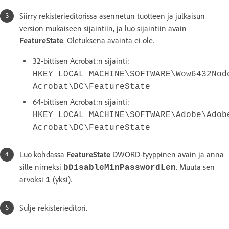
Siirry rekisterieditorissa asennetun tuotteen ja julkaisun
version mukaiseen sijaintiin, ja luo sijaintiin avain
FeatureState
. Oletuksena avainta ei ole.
32-bittisen Acrobat:n sijainti:
HKEY_LOCAL_MACHINE\SOFTWARE\Wow6432Nod
Acrobat\DC\FeatureState
64-bittisen Acrobat:n sijainti:
HKEY_LOCAL_MACHINE\SOFTWARE\Adobe\Adob
Acrobat\DC\FeatureState
Luo kohdassa
FeatureState
DWORD-tyyppinen avain ja anna
sille nimeksi
. Muuta sen
bDisableMinPasswordLen
arvoksi
(yksi).
1
Sulje rekisterieditori.