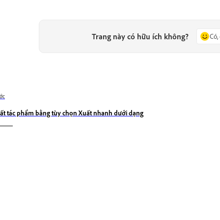
Trang này có hữu ích không?
Có,
ớc
ất tác phẩm bằng tùy chọn Xuất nhanh dưới dạng