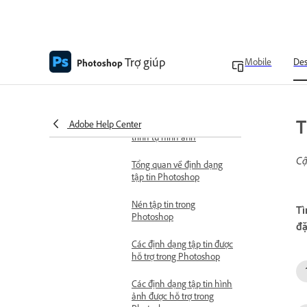
khác
Định dạng khi xuất video
và hoạt ảnh
Cải thiện khung hoạt ảnh
Trợ giúp
Mobile
De
Photoshop
Làm phẳng khung hình
thành các lớp
T
Adobe Help Center
Xuất tập tin video hoặc
trình tự hình ảnh
Cậ
Tổng quan về định dạng
tập tin Photoshop
Nén tập tin trong
Tì
Photoshop
đặ
Các định dạng tập tin được
hỗ trợ trong Photoshop
Các định dạng tập tin hình
ảnh được hỗ trợ trong