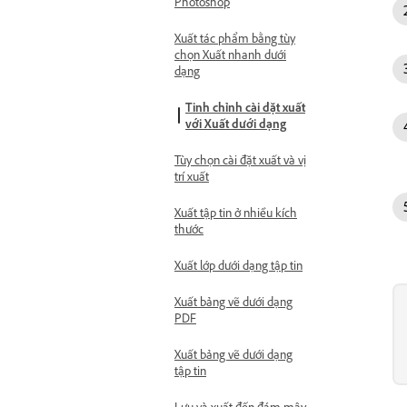
Photoshop
Xuất tác phẩm bằng tùy
chọn Xuất nhanh dưới
dạng
Tinh chỉnh cài đặt xuất
với Xuất dưới dạng
Tùy chọn cài đặt xuất và vị
trí xuất
Xuất tập tin ở nhiều kích
thước
Xuất lớp dưới dạng tập tin
Xuất bảng vẽ dưới dạng
PDF
Xuất bảng vẽ dưới dạng
tập tin
Lưu và xuất đến đám mây