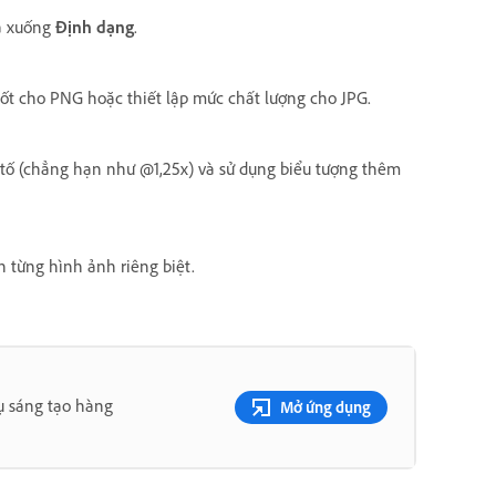
hả xuống
Định dạng
.
suốt cho PNG hoặc thiết lập mức chất lượng cho JPG.
u tố (chẳng hạn như @1,25x) và sử dụng biểu tượng thêm
 từng hình ảnh riêng biệt.
ụ sáng tạo hàng
Mở ứng dụng