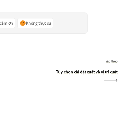
 cảm ơn
Không thực sự
Tiếp theo
Tùy chọn cài đặt xuất và vị trí xuất