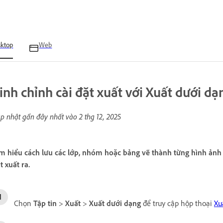
sktop
Web
inh chỉnh cài đặt xuất với Xuất dưới dạ
p nhật gần đây nhất vào
2 thg 12, 2025
m hiểu cách lưu các lớp, nhóm hoặc bảng vẽ thành từng hình ảnh 
t xuất ra.
Chọn
Tập tin
>
Xuất
>
Xuất dưới dạng
để truy cập hộp thoại
Xu