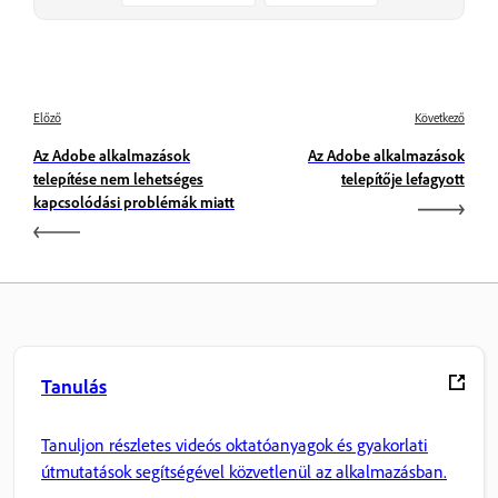
Előző
Következő
Az Adobe alkalmazások
Az Adobe alkalmazások
telepítése nem lehetséges
telepítője lefagyott
kapcsolódási problémák miatt
Tanulás
Tanuljon részletes videós oktatóanyagok és gyakorlati
útmutatások segítségével közvetlenül az alkalmazásban.