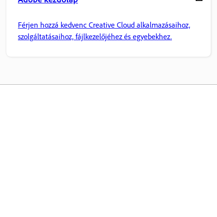
Férjen hozzá kedvenc Creative Cloud alkalmazásaihoz,
szolgáltatásaihoz, fájlkezelőjéhez és egyebekhez.