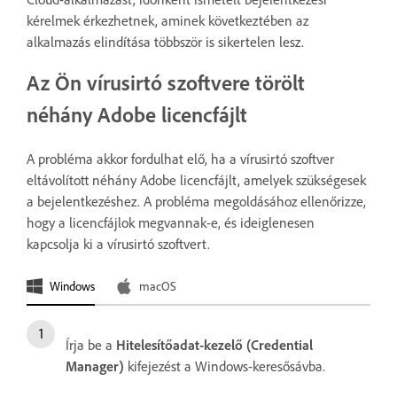
kérelmek érkezhetnek, aminek következtében az
alkalmazás elindítása többször is sikertelen lesz.
Az Ön vírusirtó szoftvere törölt
néhány Adobe licencfájlt
A probléma akkor fordulhat elő, ha a vírusirtó szoftver
eltávolított néhány Adobe licencfájlt, amelyek szükségesek
a bejelentkezéshez. A probléma megoldásához ellenőrizze,
hogy a licencfájlok megvannak-e, és ideiglenesen
kapcsolja ki a vírusirtó szoftvert.
Windows
macOS
Írja be a
Hitelesítőadat-kezelő (Credential
Manager)
kifejezést a Windows-keresősávba.