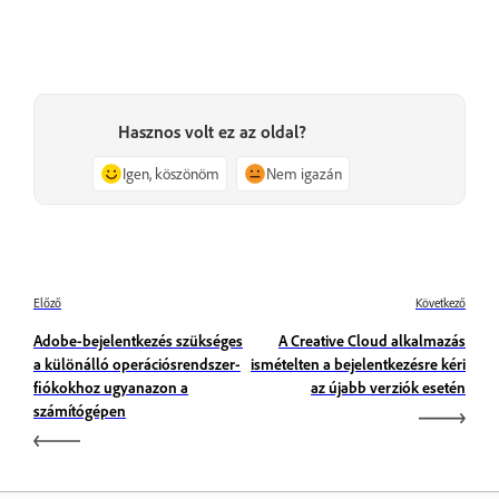
Hasznos volt ez az oldal?
Igen, köszönöm
Nem igazán
Előző
Következő
Adobe-bejelentkezés szükséges
A Creative Cloud alkalmazás
a különálló operációsrendszer-
ismételten a bejelentkezésre kéri
fiókokhoz ugyanazon a
az újabb verziók esetén
számítógépen