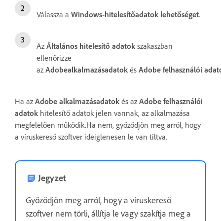
Válassza a
Windows-hitelesítőadatok lehetőséget
.
Az
Általános
hitelesítő adatok
szakaszban
ellenőrizze
az
Adobe
alkalmazásadatok
és
Adobe
felhasználói
adat
Ha az
Adobe alkalmazásadatok
és az
Adobe felhasználói
adatok
hitelesítő adatok jelen vannak, az alkalmazása
megfelelően működik.Ha nem, győződjön meg arról, hogy
a víruskereső szoftver ideiglenesen le van tiltva.
Jegyzet
Győződjön meg arról, hogy a víruskereső
szoftver nem törli, állítja le vagy szakítja meg a