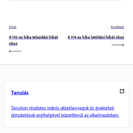
Előző
Következő
A 110-es hiba telepítési hibát
A 114-es hiba letöltési hibát okoz
okoz
Tanulás
Tanuljon részletes videós oktatóanyagok és gyakorlati
útmutatások segítségével közvetlenül az alkalmazásban.