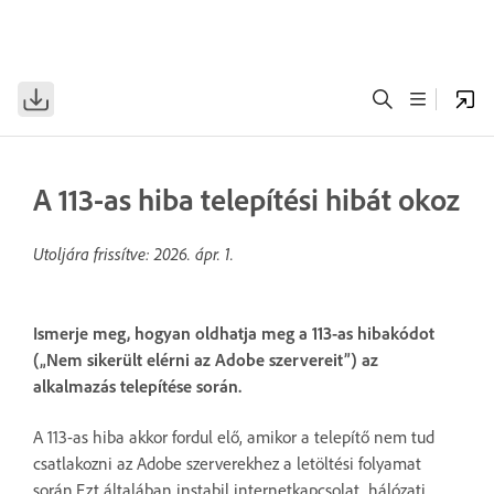
A 113-as hiba telepítési hibát okoz
Utoljára frissítve:
2026. ápr. 1.
Ismerje meg, hogyan oldhatja meg a 113-as hibakódot
(„Nem sikerült elérni az Adobe szervereit”) az
alkalmazás telepítése során.
A 113-as hiba akkor fordul elő, amikor a telepítő nem tud
csatlakozni az Adobe szerverekhez a letöltési folyamat
során.Ezt általában instabil internetkapcsolat, hálózati