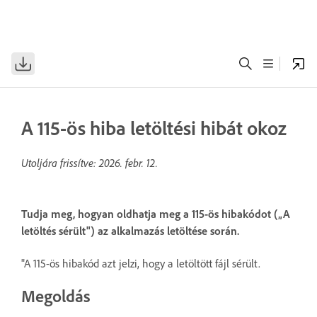
A 115-ös hiba letöltési hibát okoz
Utoljára frissítve:
2026. febr. 12.
Tudja meg, hogyan oldhatja meg a 115-ös hibakódot („A
letöltés sérült") az alkalmazás letöltése során.
"A 115-ös hibakód azt jelzi, hogy a letöltött fájl sérült.
Megoldás