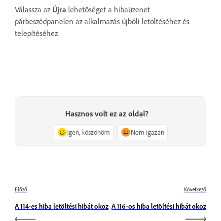
Válassza az
Újra
lehetőséget a hibaüzenet
párbeszédpanelen az alkalmazás újbóli letöltéséhez és
telepítéséhez.
Hasznos volt ez az oldal?
Igen, köszönöm
Nem igazán
Előző
Következő
A 114-es hiba letöltési hibát okoz
A 116-os hiba letöltési hibát okoz