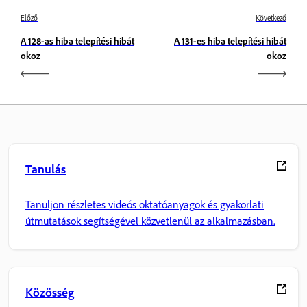
Előző
Következő
A 128-as hiba telepítési hibát
A 131-es hiba telepítési hibát
okoz
okoz
Tanulás
Tanuljon részletes videós oktatóanyagok és gyakorlati
útmutatások segítségével közvetlenül az alkalmazásban.
Közösség