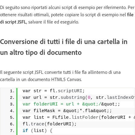
Di seguito sono riportati alcuni script di esempio per riferimento. Per
ottenere risultati ottimali, potete copiare lo script di esempio nel
file
di script JSFL
, salvare il file ed eseguirlo.
Conversione di tutti i file di una cartella in
un altro tipo di documento
Il seguente script JSFL converte tutti i file fla allinterno di una
cartella in un documento HTML5 Canvas.
var
 str = fl.
scriptURI
;
var
 url = str.
substring
(
0
, str.
lastIndexO
var folderURI = url + &quot;/
&quot;;
var
 fileMask = &quot;*.fla&quot;;
var
 list = FLfile.
listFolder
(
folderURI + 
fl.
trace
(
folderURI
)
;
if
(
list
)
{