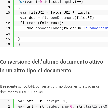
for
(
var
 i=
0
;
i
<
list.
length
;i++
)
{
var
 fileURI = folderURI + list
[
i
]
;
var
 doc = fl.
openDocument
(
fileURI
)
;
 fl.
trace
(
folderURI
)
;
    doc.
convertToDoc
(
folderURI+
'Converted
}
}
Conversione dell’ultimo documento attivo
in un altro tipo di documento
Il seguente script JSFL converte l’ultimo documento attivo in un
documento HTML5 Canvas.
var
 str = fl.
scriptURI
;
var
 url = str.
substring
(
0
, str.
lastIndexO