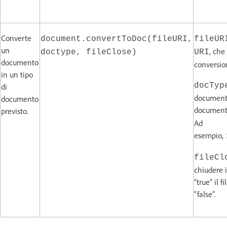
Converte
document.convertToDoc(fileURI,
fileUR
un
, che
doctype, fileClose)
URI
documento
conversio
in un tipo
docTyp
di
documento 
documento
documento
previsto.
Ad
esempio,
fileCl
chiudere i
“true” il 
“false”.