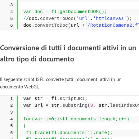
var doc = fl.getDocumentDOM();
/
/doc.
convertToDoc
(
'url'
,
'htmlcanvas'
)
;
doc.
convertToDoc
(
url +
'/RotationCamera2.f
Conversione di tutti i documenti attivi in un
altro tipo di documento
Il seguente script JSFL converte tutti i documenti attivi in un
documento WebGL.
var
 str = fl.
scriptURI
;
var
 url = str.
substring
(
0
, str.
lastIndexO
for(var i=0;i<fl.documents.length;i++)
{
 fl.trace(fl.documents[i].name);