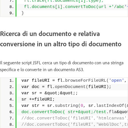
 fl.trace(fl.documents[i].type);
 fl.documents[i].convertToDoc(url +'/abc
'
}
Ricerca di un documento e relativa
conversione in un altro tipo di documento
Il seguente script JSFL cerca un tipo di documento con una stringa
specifica e lo converte in un documento AS3.
var
 fileURI = fl.
browseForFileURL
(
'open'
,
var
 doc = fl.
openDocument
(
fileURI
)
;
var
 sr = &quot;&quot;;
sr +=fileURI;
var
 str = sr.
substring
(
0
, sr.
lastIndexOf
(
doc.convertToDoc( str+&quot;/test
.
fla
&quo
//doc.convertToDoc('fileURI','htmlcanvas'
//doc.convertToDoc('fileURI','WebGlDoc',t