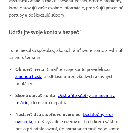
zásadami Adobe a môže spôsobiť bezpečnostné problémy,
ktoré ohrozujú vaše osobné informácie, prerušujú pracovné
postupy a poškodzujú súbory.
Udržujte svoje konto v bezpečí
Tu je niekoľko spôsobov, ako ochrániť svoje konto a vyhnúť
sa prerušeniam:
Obnoviť heslo
: Chráňte svoje konto pravidelnou
zmenou hesla
a odhlásením zo všetkých aktívnych
prihlásení
.
Skontrolovať konto
:
Odstráňte všetky zariadenia a
relácie
, ktoré vám nepatria.
Nastaviť dvojstupňové overenie
:
Dodatočný krok
overenia
, ktorý vyžaduje overovací kód okrem vášho
hesla pri prihlasovaní, čo pomáha chrániť vaše konto