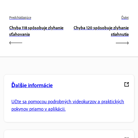
Predchádzajúce
Ďalej
Chyba 118 spôsobuje zlyhanie
Chyba 120 spôsobuje zlyhanie
sťahovania
stiahnutia
Ďalšie informácie
Učte sa pomocou podrobných videokurzov a praktických
pokynov priamo v aplikácii.