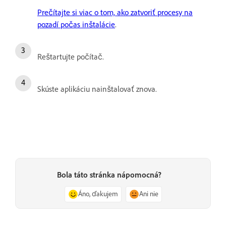
Prečítajte si viac o tom, ako zatvoriť procesy na
pozadí počas inštalácie
.
Reštartujte počítač.
Skúste aplikáciu nainštalovať znova.
Bola táto stránka nápomocná?
Áno, ďakujem
Ani nie