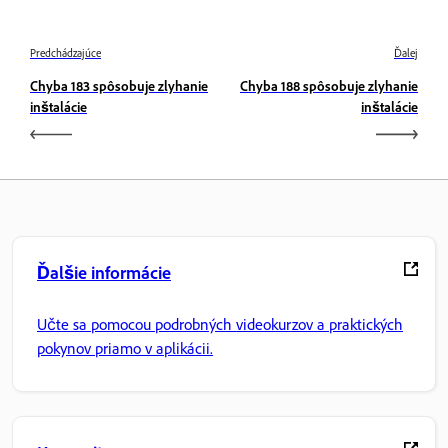
Predchádzajúce
Ďalej
Chyba 183 spôsobuje zlyhanie
Chyba 188 spôsobuje zlyhanie
inštalácie
inštalácie
Ďalšie informácie
Učte sa pomocou podrobných videokurzov a praktických
pokynov priamo v aplikácii.