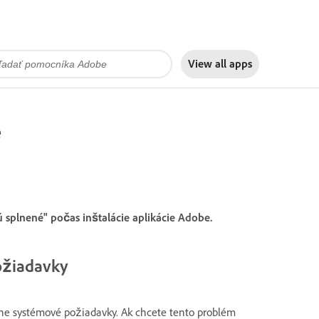
View all apps
e
ú splnené" počas inštalácie aplikácie Adobe.
ožiadavky
ne systémové požiadavky. Ak chcete tento problém