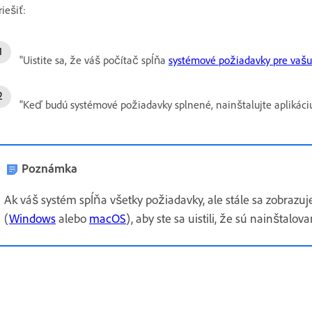
riešiť:
"Uistite sa, že váš počítač spĺňa
systémové požiadavky pre vašu
"Keď budú systémové požiadavky splnené, nainštalujte aplikáci
Poznámka
Ak váš systém spĺňa všetky požiadavky, ale stále sa zobrazuj
(
Windows
alebo
macOS
), aby ste sa uistili, že sú nainštalo