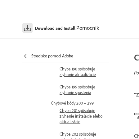
zlyhanie inštalácie
Chyba 194 spôsobuje
zlyhanie inštalácie
Pomocník
Download and Install
Chyba 195 spôsobuje
zlyhanie inštalácie
Chyba 196 spôsobuje
C
Stredisko pomoci Adobe
zlyhanie inštalácie
Chyba 198 spôsobuje
Po
zlyhanie aktualizácie
Chyba 199 spôsobuje
zlyhanie spustenia
"Z
Chybové kódy 200 – 299
Chyba 201 spôsobuje
"
zlyhanie inštalácie alebo
aktualizácie
Chyba 202 spôsobuje
Ch