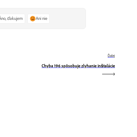
Áno, ďakujem
Ani nie
Ďalej
Chyba 196 spôsobuje zlyhanie inštalácie