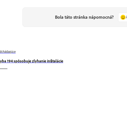
Bola táto stránka nápomocná?
dchádzajúce
yba 194 spôsobuje zlyhanie inštalácie