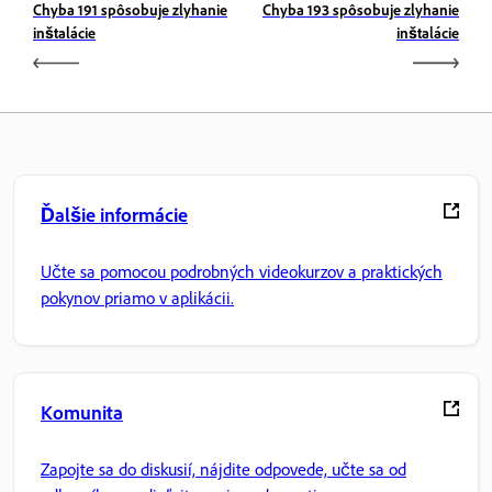
Chyba 191 spôsobuje zlyhanie
Chyba 193 spôsobuje zlyhanie
inštalácie
inštalácie
Ďalšie informácie
Učte sa pomocou podrobných videokurzov a praktických
pokynov priamo v aplikácii.
Komunita
Zapojte sa do diskusií, nájdite odpovede, učte sa od