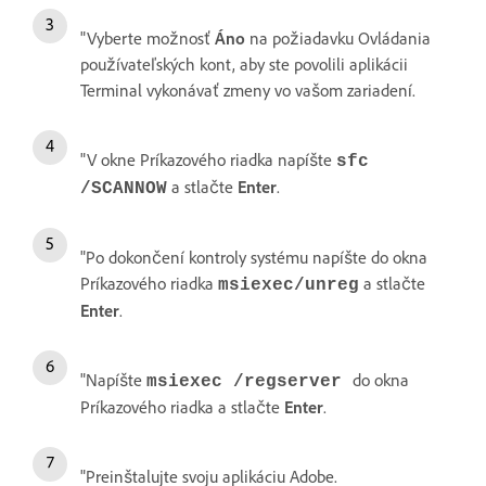
"Vyberte možnosť
Áno
na požiadavku Ovládania
používateľských kont, aby ste povolili aplikácii
Terminal vykonávať zmeny vo vašom zariadení.
"V okne Príkazového riadka napíšte
sfc
a stlačte
Enter
.
/SCANNOW
"Po dokončení kontroly systému napíšte do okna
Príkazového riadka
a stlačte
msiexec/unreg
Enter
.
"Napíšte
do okna
msiexec /regserver
Príkazového riadka a stlačte
Enter
.
"Preinštalujte svoju aplikáciu Adobe.