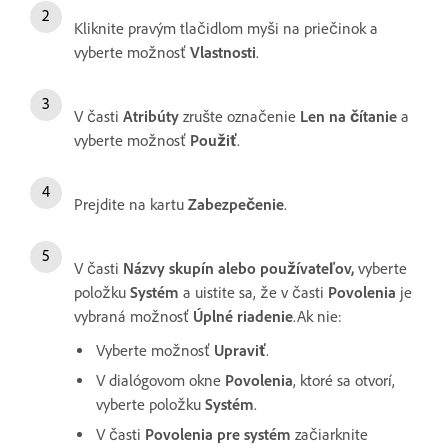
Kliknite pravým tlačidlom myši na priečinok a
vyberte možnosť
Vlastnosti
.
V časti
Atribúty
zrušte označenie
Len na čítanie
a
vyberte možnosť
Použiť
.
Prejdite na kartu
Zabezpečenie
.
V časti
Názvy skupín alebo používateľov
,
vyberte
položku
Systém
a uistite sa, že v časti
Povolenia
je
vybraná možnosť
Úplné riadenie
.Ak nie:
Vyberte možnosť
Upraviť
.
V dialógovom okne
Povolenia
, ktoré sa otvorí,
vyberte položku
Systém
.
V časti
Povolenia pre systém
začiarknite