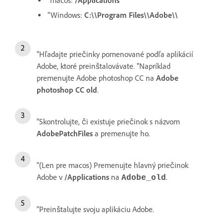
"macos:
/Applications
"Windows:
C:\\Program Files\\Adobe\\
"Hľadajte priečinky pomenované podľa aplikácií
Adobe, ktoré preinštalovávate. "Napríklad
premenujte Adobe photoshop CC na
Adobe
photoshop CC old
.
"Skontrolujte, či existuje priečinok s názvom
AdobePatchFiles
a premenujte ho.
"(Len pre macos) Premenujte hlavný priečinok
Adobe v
/Applications
na
.
Adobe_old
"Preinštalujte svoju aplikáciu Adobe.