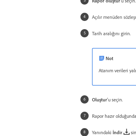
Rapor oluştur
'u seçin.
Açılır menüden sözleşm
Tarih aralığını girin.
Not
Atanım verileri yal
Oluştur
'u seçin.
Rapor hazır olduğunda
Yanındaki
İndir
sim