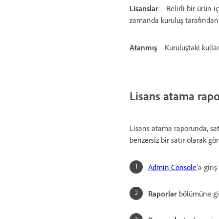
Lisanslar
Belirli bir ürün 
zamanda kuruluş tarafından e
Atanmış
Kuruluştaki kullan
Lisans atama rapo
Lisans atama raporunda, sat
benzersiz bir satır olarak görü
Admin Console
'a giri
Raporlar
bölümüne gi