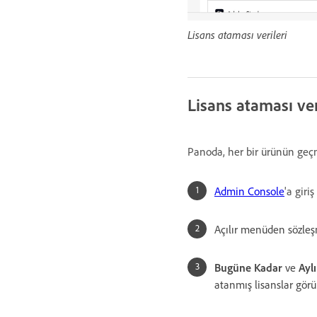
Lisans ataması verileri
Lisans ataması ve
Panoda, her bir ürünün geçm
Admin Console
'a giri
Açılır menüden sözleşm
Bugüne Kadar
ve
Ayl
atanmış lisanslar görün