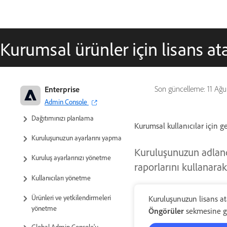
Kurumsal ürünler için lisans at
Adobe İşletmeler ve Ekipler:
Enterprise
Son güncelleme:
11 Ağu
Yönetim kılavuzu
Admin Console
Dağıtımınızı planlama
Kurumsal kullanıcılar için ge
Kuruluşunuzun ayarlarını yapma
Kuruluşunuzun adlandır
Kuruluş ayarlarınızı yönetme
raporlarını kullanarak
Kullanıcıları yönetme
Ürünleri ve yetkilendirmeleri
Kuruluşunuzun lisans a
yönetme
Öngörüler
sekmesine gi
Global Admin Console'u