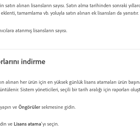
için satın alınan lisansların sayısı. Satın alma tarihinden sonraki yılla
klenti, tamamlama vb. yoluyla satın alınan ek lisansları da yansıtır.
ıcılara atanmış lisansların sayısı.
rlarını indirme
ın alınan her ürün için en yüksek günlük lisans atamaları ürün başı
ntülenir. Sistem yöneticileri, seçili bir tarih aralığı için raporları oluşt
ş yapın ve
Öngörüler
sekmesine gidin.
din ve
Lisans atama
'yı seçin.