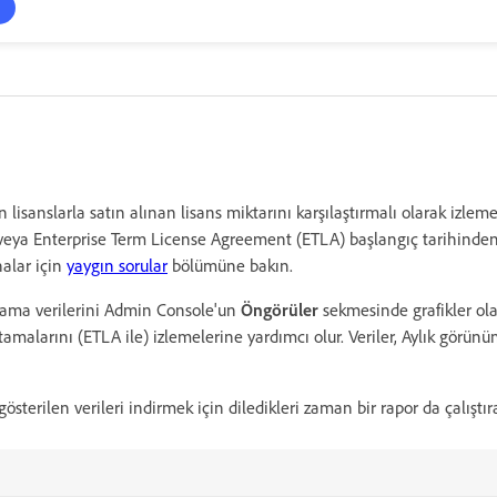
 lisanslarla satın alınan lisans miktarını karşılaştırmalı olarak izlem
veya Enterprise Term License Agreement (ETLA) başlangıç tarihinden 
snalar için
yaygın sorular
bölümüne bakın.
 atama verilerini Admin Console'un
Öngörüler
sekmesinde grafikler ola
tamalarını (ETLA ile) izlemelerine yardımcı olur. Veriler, Aylık görü
österilen verileri indirmek için diledikleri zaman bir rapor da çalıştıra