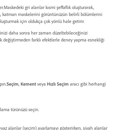
er.Maskedeki gri alanlar kısmi şeffaflık oluşturarak,
, katman maskelerini görüntünüzün belirli bölümlerini
luşturmak için oldukça çok yönlü hale getirir.
inizi daha sonra her zaman düzeltebileceğinizi
ak değiştirmeden farklı efektlerle deney yapma esnekliği
pın.
Seçim
,
Kement
veya
Hızlı Seçim
aracı gibi herhangi
rlama türünüzü seçin.
yaz alanlar (seçim) ayarlamayı gösterirken, siyah alanlar