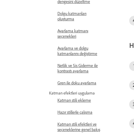
dengesini düzeltme
Dolgu katmanları
oluşturma
Ayarlama katmanı
seçenekleri
H
Ayarlama ve dolgu
katmanlarını değiştirme
Netlik ve Sis Giderme ile
kontrastı ayarlama
Gren ile doku ayarlama
Katman efektleri uygulama
Katman stili ekleme
Hazır stillerle çalışma
Katman stili efektleri ve
seçeneklerine genel bakış