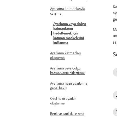
Ka
Ayarlama katmanlarıyla
ay
çalışma
ge
Ayarlama veya dolgu
katmanlarını
Ma
hedeflemek için
un
katman maskelerini
sa
kullanma
S
Ayarlama katmanları
oluşturma
Ayarlama veya dolgu
katmanlarını birleştirme
Ayarlama hazır ayarlarına
genel bakış
Özel hazır ayarlar
oluşturma
Renk ve canlılık ile renk