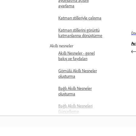
aydınlatma açısını
ayarlama
Katman stilleriyle çalışma
Katman stillerini görüntü
Önc
katmanlarına dönüştürme
Ay
Akıllı nesneler
Akıllı Nesneler - genel
bakış ve faydaları
Gömülü Akıllı Nesneler
oluşturma
Bağlı Akıllı Nesneler
oluşturma
Bağlı Akıllı Nesneleri
Güncelleme
Bağlı Akıllı Nesne
özelliklerini görüntüleme