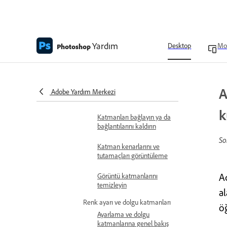
değiştirme
Tüm görünür
katmanlardan örnek
Yardım
Desktop
Mo
Photoshop
Katmanları dönüştür ve düzenle
Katmanları seçme
Katmanları gruplama ve
A
Adobe Yardım Merkezi
grubu çözme
k
Katmanları bağlayın ya da
bağlantılarını kaldırın
So
Katman kenarlarını ve
tutamaçları görüntüleme
A
Görüntü katmanlarını
temizleyin
a
Renk ayarı ve dolgu katmanları
ö
Ayarlama ve dolgu
katmanlarına genel bakış