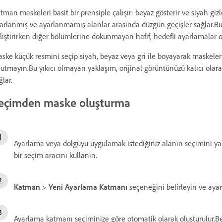
tman maskeleri basit bir prensiple çalışır: beyaz gösterir ve siyah gizl
arlanmış ve ayarlanmamış alanlar arasında düzgün geçişler sağlar.Bu
liştirirken diğer bölümlerine dokunmayan hafif, hedefli ayarlamalar o
ske küçük resmini seçip siyah, beyaz veya gri ile boyayarak maskeler
utmayın.Bu yıkıcı olmayan yaklaşım, orijinal görüntünüzü kalıcı olar
ğlar.
eçimden maske oluşturma
Ayarlama veya dolguyu uygulamak istediğiniz alanın seçimini ya
bir seçim aracını kullanın.
Katman
>
Yeni Ayarlama Katmanı
seçeneğini belirleyin ve aya
Ayarlama katmanı seçiminize göre otomatik olarak oluşturulur.Be