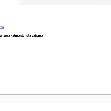
eki
arlama katmanlarıyla çalışma