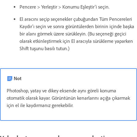
Pencere > Yerleştir > Konumu Eşleştir'i seçin.
El aracını seçip seçenekler çubuğundan Tüm Pencereleri
Kaydır'ı seçin ve sonra görüntülerden birinin içinde başka
bir alanı görmek üzere sürükleyin. (Bu seçeneği geçici
olarak etkinleştirmek için El aracıyla sürükleme yaparken
Shift tuşunu basılı tutun.)
Not
Photoshop, yatay ve dikey eksende aynı göreli konuma
otomatik olarak kayar. Görüntünün kenarlarını açığa çıkarmak
için el ile kaydırmanız gerekebilir.