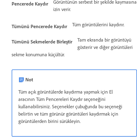
Görüntünün serbest bir şekilde kaymasına
Pencerede Kaydır
izin verir.
Tüm görüntülerini kaydırır.
Tümünü Pencerede Kaydır
Tam ekranda bir görüntüyü
Tümünü Sekmelerde Birleştir
gösterir ve diğer görüntüleri
sekme konumuna küçültür.
Not
Tüm açık görüntülerde kaydırma yapmak için El
aracının Tüm Pencereleri Kaydır seçeneğini
kullanabilirsiniz. Seçenekler çubuğunda bu seçeneği
belirtin ve tüm görünür görüntüleri kaydırmak için
görüntülerden birini sürükleyin.