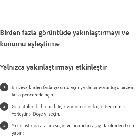
Birden fazla görüntüde yakınlaştırmayı ve
konumu eşleştirme
Yalnızca yakınlaştırmayı etkinleştir
Bir veya birden fazla görüntü açın ya da bir görüntüyü birden
fazla pencerede açın.
Görüntüleri birbirine bitişik görüntülemek için Pencere >
Yerleştir > Döşe'yi seçin.
Yakınlaştırma aracını seçin ve ardından aşağıdakilerden birini
yapın: