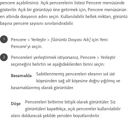
pencere açabilirsiniz. Açık pencerelerin listesi Pencere menüsünde
gösterilir. Açık bir görüntüyü öne getirmek için, Pencere menüsünün
en altında dosyanın adını seçin. Kullanılabilir bellek miktarı, görüntü
başına pencere sayısını sınırlandırabilir.
[Görüntü Dosyası Adı]
Pencere > Yerleştir >
için Yeni
Pencere'yi seçin.
Pencereleri yerleştirmek istiyorsanız, Pencere > Yerleştir
seçeneğini belirtin ve aşağıdakilerden birini seçin:
Sabitlenmemiş pencereleri ekranın sol üst
Basamakla
köşesinden sağ alt köşesine doğru yığılmış ve
basamaklanmış olarak görüntüler.
Pencereleri birbirine bitişik olarak görüntüler. Siz
Döşe
görüntüleri kapattıkça, açık pencereler kullanılabilir
alanı dolduracak şekilde yeniden boyutlandırılır.