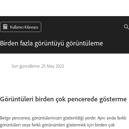
Kullanıcı Kılavuzu
Birden fazla görüntüyü görüntüleme
Son güncelleme:
25 May 2023
Görüntüleri birden çok pencerede gösterme
Belge penceresi, görüntülerinizin gösterildiği yerdir. Aynı anda farklı
görüntüleri veya farklı görünümleri göstermek için birden çok