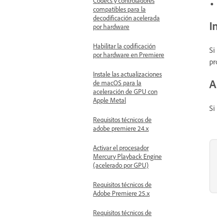
Códecs y controladores
compatibles para la
decodificación acelerada
I
por hardware
Habilitar la codificación
Si
por hardware en Premiere
pr
Instale las actualizaciones
A
de macOS para la
aceleración de GPU con
Apple Metal
Si
Requisitos técnicos de
adobe premiere 24.x
Activar el procesador
Mercury Playback Engine
(acelerado por GPU)
Requisitos técnicos de
Adobe Premiere 25.x
Requisitos técnicos de