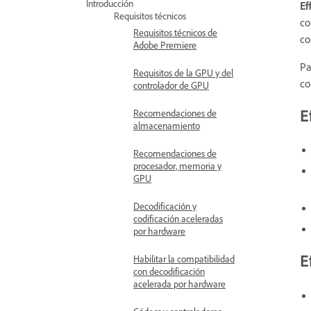
Introducción
Ef
Requisitos técnicos
co
Requisitos técnicos de
c
Adobe Premiere
Pa
Requisitos de la GPU y del
co
controlador de GPU
E
Recomendaciones de
almacenamiento
Recomendaciones de
procesador, memoria y
GPU
Decodificación y
codificación aceleradas
por hardware
E
Habilitar la compatibilidad
con decodificación
acelerada por hardware