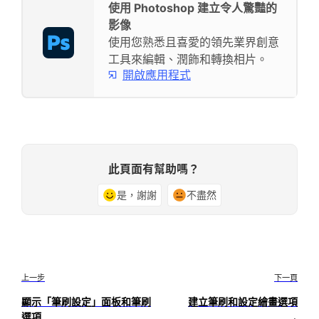
使用 Photoshop 建立令人驚豔的
影像
使用您熟悉且喜愛的領先業界創意
工具來編輯、潤飾和轉換相片。
開啟應用程式
此頁面有幫助嗎？
是，謝謝
不盡然
上一步
下一頁
顯示「筆刷設定」面板和筆刷
建立筆刷和設定繪畫選項
選項