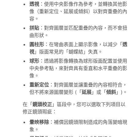
透視
：使用中央影像作為參考，並轉換其他影
像（重新定位、延展或傾斜）以對齊重疊的內
容。
拼貼
：對齊圖層並匹配重疊的內容，而不會扭
曲形狀。
圓柱形
：在彎曲表面上顯示影像，以減少「
透
視
」版面常見的「蝴蝶結」失真。
球形
：透過將影像轉換為球形版面配置並使用
中央參考點，來對齊具有垂直和水平重疊的影
像。
重新定位
：對齊圖層並讓重疊的內容相符合，
但不將來源圖層變形 (「
延展
」或「
傾斜
」)。
在「
鏡頭校正
」區段中，您可以選取下列項目以
修正鏡頭瑕疵：
暈映移除
：補償因鏡頭限制造成的角落變暗現
象。