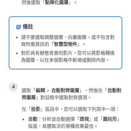
然後選取「
點陣化圖層
」。
備註
請不要選取調整圖層、向量圖層，或不包含對
齊所需資訊的「
智慧型物件
」。
對於具有靜態背景的影片，您可以將影格轉換
為圖層，以在多個影格中新增或刪除內容。
選取「
編輯
>
自動對齊圖層
」，然後在「
自動對
齊圖層
」對話框中選取對齊選項。
在「
投影
」區段中，您可以選取下列其中一項：
自動
：分析並自動選擇「
透視
」或「
圓柱形
」
版面，具體取決於哪種效果最佳。