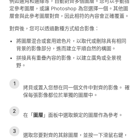
例如邊角和邊緣等，自動對齊多個圖層。您可以手動指
定參考圖層，或讓 Photoshop 為您選擇一個。其他圖
層會與此參考圖層對齊，因此相符的內容會正確覆蓋。
對齊後，您可以透過數種方式組合影像：
將圖層混合或套用遮色片，以取代或刪除具有相同
背景的影像部分，進而建立平順自然的構圖。
拼接具有重疊內容的影像，以建立廣角或全景視
野。
拷貝或置入您想在同一個文件中對齊的影像。 確
保每張影像都位於單獨的圖層中。
在「
圖層
」面板中選取鎖定的圖層作為參考。
選取您要對齊的其餘圖層，並按一下滑鼠右鍵，