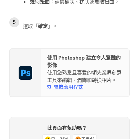
幾何扭曲
：補償桶狀、枕狀或魚眼扭曲。
選取「
確定
」。
使用 Photoshop 建立令人驚豔的
影像
使用您熟悉且喜愛的領先業界創意
工具來編輯、潤飾和轉換相片。
開啟應用程式
此頁面有幫助嗎？