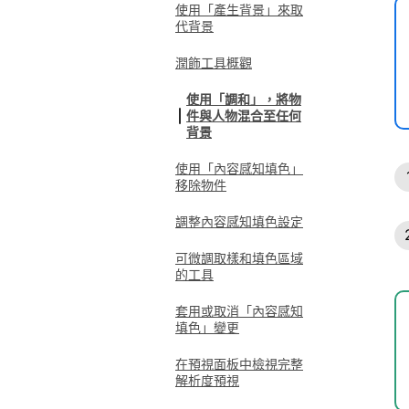
使用「產生背景」來取
代背景
潤飾工具概觀
使用「調和」，將物
件與人物混合至任何
背景
使用「內容感知填色」
移除物件
調整內容感知填色設定
可微調取樣和填色區域
的工具
套用或取消「內容感知
填色」變更
在預視面板中檢視完整
解析度預視