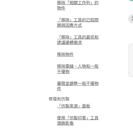
移除「相關工作列」的
物件
「移除」工具的已知問
題與因應方式
「移除」工具的最低和
建議硬體需求
移除物件
移除電線、人物和一般
干擾物
審閱並調整一般干擾物
件
修復和仿製
「仿製來源」面板
使用「仿製印章」工具
潤飾影像