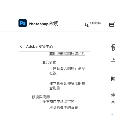
增加圖層遮色片
為圖層中所有偵測到的
物件建立圖層遮色片
說明
Mobile
Photoshop
解除圖層和遮色片的連
結
關閉或啟動圖層遮色片
Adobe 支援中心
套用或刪除圖層遮色片
混合影像
「自動混合圖層」命令
概觀
建立具有延伸景深的複
合影像
使
修復與潤飾
其
移除物件並填滿空間
移除影像中的背景