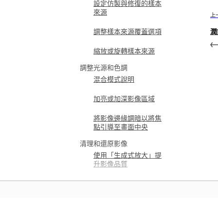
設定仿製與修復的樣本
來源
上
調整樣本來源覆蓋選項
潤
縮放或旋轉樣本來源
調整光源和色調
混合模式說明
加亮或加深影像區域
將影像邊緣調暗以將焦
點引導至畫面中央
清理和還原影像
使用「生成式放大」提
升影像品質
定義平面以調整透視
操控平面以調整透視