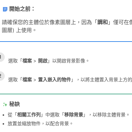
開始之前：
請確保您的主體位於像素圖層上，因為「
調和
」僅可在像
圖層) 上使用。
選取「
檔案
>
開啟
」以開啟背景影像。
選取「
檔案
>
置入嵌入的物件
」，以將主體置入背景上方
秘訣
從「
相關工作列
」中選取「
移除背景
」，以移除主體背景。
放置並縮放物件，以配合背景。