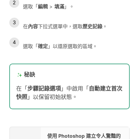
選取「
編輯
>
填滿
」。
在
內容
下拉式選單中，選取
歷史記錄
。
選取「
確定
」以還原選取的區域。
秘訣
在「
步驟記錄選項
」中啟用「
自動建立首次
快照
」以保留初始狀態。
使用 Photoshop 建立令人驚豔的