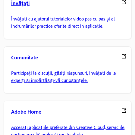
Învățați
Învățați cu ajutorul tutorialelor video pas cu pas și al
îndrumărilor practice oferite direct în aplicație.
Comunitate
Participați la discuții, găsiți răspunsuri, învățați de la
experți și împărtășiți-vă cunoștințele.
Adobe Home
Accesați aplicațiile preferate din Creative Cloud, serviciile,
gestionarea fișierelor și multe altele.