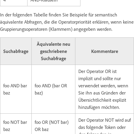
In der folgenden Tabelle finden Sie Beispiele für semantisch
äquivalente Abfragen, die die Operatorpriorität erklären, wenn keine
Gruppierungsoperatoren (Klammern) angegeben werden.
Äquivalente neu
Suchabfrage
geschriebene
Kommentare
Suchabfrage
Der Operator OR ist
implizit und sollte nur
foo AND bar
foo AND (bar OR
verwendet werden, wenn
baz
baz)
Sie ihn aus Gründen der
Übersichtlichkeit explizit
hinzufügen möchten.
Der Operator NOT wird auf
foo NOT bar
foo OR (NOT bar)
das folgende Token oder
baz
OR baz