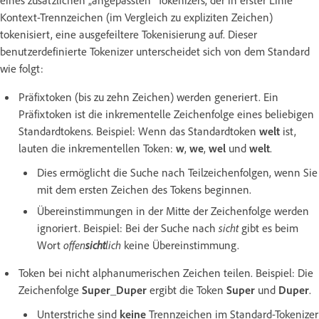
eines zusätzlichen „angepassten“ Tokenizers, der in erster Linie
Kontext-Trennzeichen (im Vergleich zu expliziten Zeichen)
tokenisiert, eine ausgefeiltere Tokenisierung auf. Dieser
benutzerdefinierte Tokenizer unterscheidet sich von dem Standard
wie folgt:
Präfixtoken (bis zu zehn Zeichen) werden generiert. Ein
Präfixtoken ist die inkrementelle Zeichenfolge eines beliebigen
Standardtokens. Beispiel: Wenn das Standardtoken
welt
ist,
lauten die inkrementellen Token:
w
,
we
,
wel
und
welt
.
Dies ermöglicht die Suche nach Teilzeichenfolgen, wenn Sie
mit dem ersten Zeichen des Tokens beginnen.
Übereinstimmungen in der Mitte der Zeichenfolge werden
ignoriert. Beispiel: Bei der Suche nach
sicht
gibt es beim
Wort
offen
sicht
lich
keine Übereinstimmung.
Token bei nicht alphanumerischen Zeichen teilen. Beispiel: Die
Zeichenfolge
Super_Duper
ergibt die Token
Super
und
Duper
.
Unterstriche sind
keine
Trennzeichen im Standard-Tokenizer