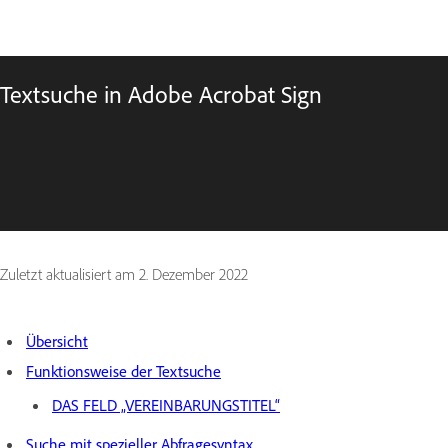
Textsuche in Adobe Acrobat Sign
Zuletzt aktualisiert am
2. Dezember 2022
Übersicht
Funktionsweise der Textsuche
DAS FELD „VEREINBARUNGSTITEL“
Suche mit spezieller Abfragesyntax