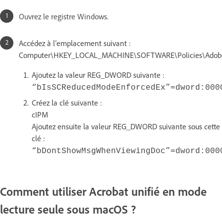
Ouvrez le registre Windows.
Accédez à l’emplacement suivant :
Computer\HKEY_LOCAL_MACHINE\SOFTWARE\Policies\Adobe
Ajoutez la valeur REG_DWORD suivante :
“bIsSCReducedModeEnforcedEx”=dword:000
Créez la clé suivante :
cIPM
Ajoutez ensuite la valeur REG_DWORD suivante sous cette
clé :
“bDontShowMsgWhenViewingDoc”=dword:000
Comment utiliser Acrobat unifié en mode
lecture seule sous macOS ?