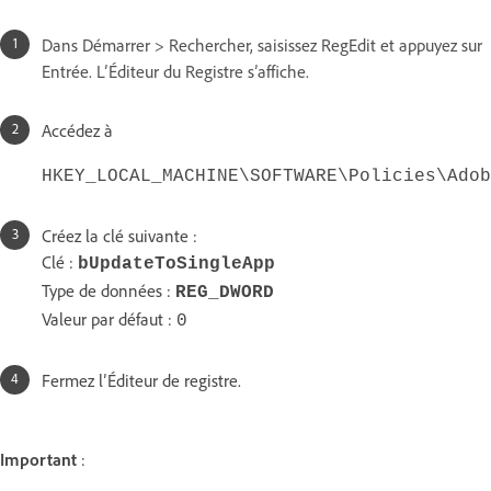
Dans Démarrer > Rechercher, saisissez RegEdit et appuyez sur
Entrée. L’Éditeur du Registre s’affiche.
Accédez à
HKEY_LOCAL_MACHINE\SOFTWARE\Policies\Adob
Créez la clé suivante :
Clé :
bUpdateToSingleApp
Type de données :
REG_DWORD
Valeur par défaut :
0
Fermez l’Éditeur de registre.
Important
: