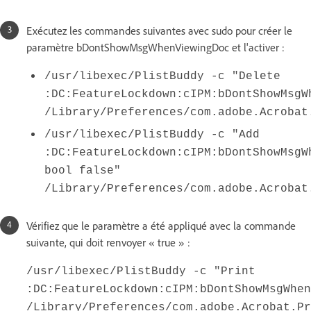
Exécutez les commandes suivantes avec sudo pour créer le
paramètre bDontShowMsgWhenViewingDoc et l'activer :
/usr/libexec/PlistBuddy -c "Delete
:DC:FeatureLockdown:cIPM:bDontShowMsgW
/Library/Preferences/com.adobe.Acrobat
/usr/libexec/PlistBuddy -c "Add
:DC:FeatureLockdown:cIPM:bDontShowMsgW
bool false"
/Library/Preferences/com.adobe.Acrobat
Vérifiez que le paramètre a été appliqué avec la commande
suivante, qui doit renvoyer « true » :
/usr/libexec/PlistBuddy -c "Print
:DC:FeatureLockdown:cIPM:bDontShowMsgWhen
/Library/Preferences/com.adobe.Acrobat.Pr