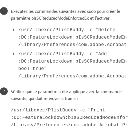
Exécutez les commandes suivantes avec sudo pour créer le
paramètre bIsSCReducedModeEnforcedEx et l'activer :
/usr/libexec/PlistBuddy -c "Delete
:DC:FeatureLockdown:bIsSCReducedModeEn
/Library/Preferences/com.adobe.Acrobat
/usr/libexec/PlistBuddy -c "Add
:DC:FeatureLockdown:bIsSCReducedModeEn
bool true"
/Library/Preferences/com.adobe.Acrobat
Vérifiez que le paramètre a été appliqué avec la commande
suivante, qui doit renvoyer « true » :
/usr/libexec/PlistBuddy -c "Print
:DC:FeatureLockdown:bIsSCReducedModeEnfor
/Library/Preferences/com.adobe.Acrobat.Pr