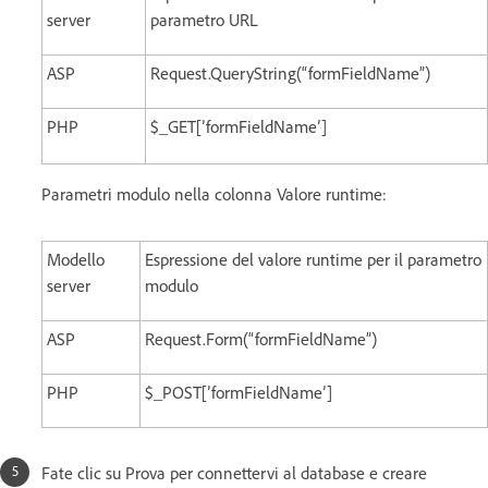
server
parametro URL
ASP
Request.QueryString(“formFieldName”)
PHP
$_GET[’formFieldName’]
Parametri modulo nella colonna Valore runtime:
Modello
Espressione del valore runtime per il parametro
server
modulo
ASP
Request.Form(“formFieldName”)
PHP
$_POST[’formFieldName’]
Fate clic su Prova per connettervi al database e creare