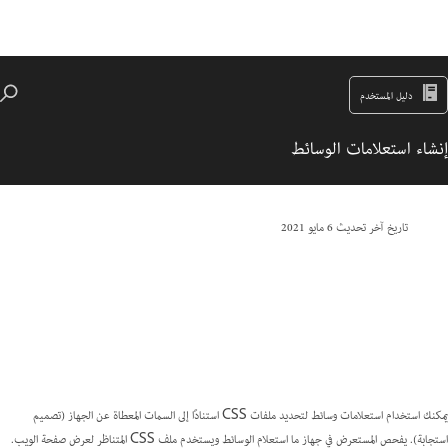
دليل المستخدم
إنشاء استعلامات الوسائط
تاريخ آخر تحديث
6 مايو 2021
يمكنك استخدام استعلامات وسائط لتحديد ملفات CSS استنادًا إلى السمات المعطاة عن الجهاز (تصميم
استجابة). يفحص المستعرض في جهاز ما استعلام الوسائط ويستخدم ملف CSS المتناظر لعرض صفحة الويب.