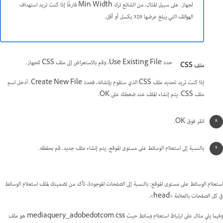
لجهاز. على سبيل المثال، من الشائع ترك Min Width فارغًا إذا كنت تريد استهداف
الهواتف التي يبلغ عرضها 320 بكسل أو أقل.
حدد Use Existing File، وقم بالاستعراض إلى ملف CSS للجهاز.
ملف CSS
إذا كنت تريد تحديد ملف CSS الذي ستقوم بإنشائه، فحدد Create New File. أدخل اسم
ملف CSS. يتم إنشاء الملف عند ضغطك على OK.
انقر فوق OK.
بالنسبة إلى استعلام الوسائط على مستوى الموقع، يتم إنشاء ملف جديد. قم بحفظه.
استعلام الوسائط على مستوى الموقع: بالنسبة إلى الصفحات الموجودة، تأكد من تضمينك لملف استعلام الوسائط
في كل الصفحات بالعلامة <head>.
وفيما يلي مثال على ارتباط استعلام وسائط حيث mediaquery_adobedotcom.css هو ملف