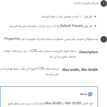
قم بأحد الإجراءات التالية:
انقر فوق "+" لتحديد خصائص ملف استعلام الوسائط.
انقر فوق Default Presets إذا كنت ترغب في البدء بالإعدادات المسبقة القياسية.
حدد صفوفًا في الجدول، وقم بتحرير خصائصها باستخدام الخيارات الموجودة أسفل Properties.
وصف الجهاز الذي يجب استخدام ملف CSS له. على سبيل المثال، الهاتف،
Description
والتلفاز، واللوح، وما إلى ذلك.
يُستخدم ملف CSS للأجهزة التي يكون عرضها الموضح ضمن
Min Width وMax width
القيم المحددة.
ملاحظة
اترك الحقل Min Width أو Max Width فارغًا إذا كنت تريد تحديد نطاق واضح