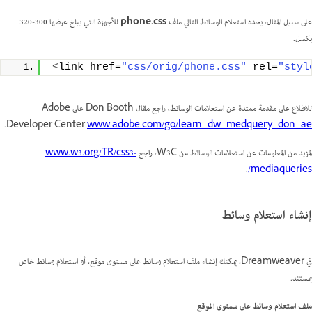
على سبيل المثال، يحدد استعلام الوسائط التالي ملف
phone.css
للأجهزة التي يبلغ عرضها 300-320
بكسل.
<
link href=
"css/orig/phone.css"
 rel=
"styl
للاطلاع على مقدمة ممتدة عن استعلامات الوسائط، راجع مقال Don Booth على Adobe
.
Developer Center
www.adobe.com/go/learn_dw_medquery_don_ae
لمزيد من المعلومات عن استعلامات الوسائط من W3C، راجع
www.w3.org/TR/css3-
.
mediaqueries/
إنشاء استعلام وسائط
في Dreamweaver، يمكنك إنشاء ملف استعلام وسائط على مستوى موقع، أو استعلام وسائط خاص
بمستند.
ملف استعلام وسائط على مستوى الموقع