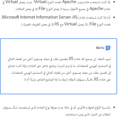
إذا كنت تستخدم خادم ويب Apache، فحدد النوع Virtual. حيث يعمل Virtual في
خادم Apache في جميع الأحوال، بينما لا يعمل النوع File إلا في بعض الحالات.
أما إذا كنت تستخدم خادم Microsoft Internet Information Server (IIS)‎،
فحدد النوع File. (لا يعمل Virtual مع IIS إلا في بعض الظروف المعينة.)
ملاحظة
‏‫لسوء الحظ، لن يسمح لك خادم IIS بتضمين ملف في مجلد بمستوى أعلى من المجلد الحالي
في التسلسل الهرمي للمجلدات، ما لم يتم تثبيت برنامج خاص على الخادم. وإذا كنت تحتاج
إلى تضمين ملف من مجلد بمستوى أعلى من المجلد الحالي في التسلسل الهرمي للمجلدات
على خادم IIS، فاسأل مسؤول النظام لديك ما إذا البرنامج الخاص مثبتًا أم لا.
بالنسبة لأنواع الخوادم الأخرى، أو في حالة عدم معرفة نوع الخادم الذي تستخدمه، اسأل مسؤول
النظام عن الخيار الذي يجب استخدامه.