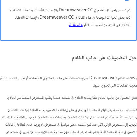
تم تبسيط واجهة المستخدم في Dreamweaver CC والإصدارات الأحدث. ونتيجة لذلك، قد لا
تجد بعض الخيارات الموضحة في هذه المقالة في Dreamweaver CC والإصدارات اللاحقة.
للاطلاع على المزيد من المعلومات، انظر
هذه المقالة
.
حول التضمينات على جانب الخادم
يمكنك استخدام Dreamweaver لإدراج تضمينات على جانب الخادم في الصفحات، أو تحرير التضمينات أو
معاينة الصفحات التي تحتوي عليها.
تعتبر التضمين من جانب الخادم ملفًا يدمجه الخادم في المستند عندما يطلب المستعرض المستند من الخادم.
فعندما يطلب مستعرض الزائر المستند الذي يحتوي على إرشادات التضمين، يعالج الخادم إرشادات التضمين
وينشئ مستندًا جديدًا يتم فيه استبدال إرشادات التضمين بمحتويات ملف التضمين. ثم يرسل الخادم هذا المستند
الجديد إلى مستعرض الزائر. لكن عند فتح مستند محلي مباشرةً في مستعرض، لا يوجد خادم لمعالجة إرشادات
التضمين في ذلك المستند؛ لذلك يفتح المستعرض المستند دون معالجة هذه الإرشادات، ولا يظهر في المستعرض