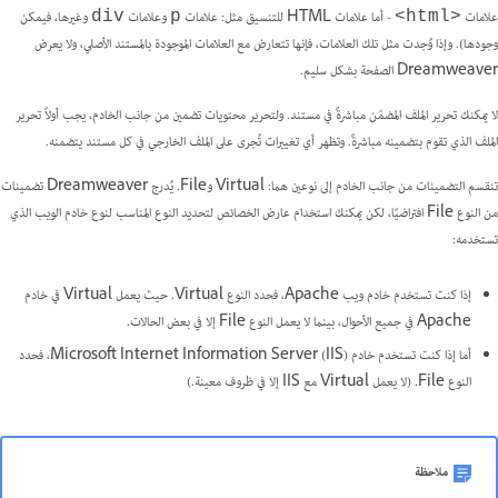
علامات
- أما علامات HTML للتنسيق مثل: علامات
وعلامات
وغيرها، فيمكن
div
p
<html>
وجودها). وإذا وُجدت مثل تلك العلامات، فإنها تتعارض مع العلامات الموجودة بالمستند الأصلي، ولا يعرض
Dreamweaver الصفحة بشكل سليم.
لا يمكنك تحرير الملف المضمّن مباشرةً في مستند. ولتحرير محتويات تضمين من جانب الخادم، يجب أولاً تحرير
الملف الذي تقوم بتضمينه مباشرةً. وتظهر أي تغييرات تُجرى على الملف الخارجي في كل مستند يتضمنه.
تنقسم التضمينات من جانب الخادم إلى نوعين هما: Virtual وFile. يُدرج Dreamweaver تضمينات
من النوع File افتراضيًا، لكن يمكنك استخدام عارض الخصائص لتحديد النوع المناسب لنوع خادم الويب الذي
تستخدمه:
إذا كنت تستخدم خادم ويب Apache، فحدد النوع Virtual. حيث يعمل Virtual في خادم
Apache في جميع الأحوال، بينما لا يعمل النوع File إلا في بعض الحالات.
أما إذا كنت تستخدم خادم Microsoft Internet Information Server (IIS)‎، فحدد
النوع File. (لا يعمل Virtual مع IIS إلا في ظروف معينة.)
ملاحظة