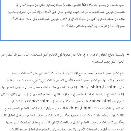
‏‫لسوء الحظ، لن يسمح لك خادم IIS بتضمين ملف في مجلد بمستوى أعلى من المجلد الحالي في
التسلسل الهرمي للمجلدات، ما لم يتم تثبيت برنامج خاص على الخادم. وإذا كان من الضروري تضمين
ملف من مجلد بمستوى أعلى من المجلد الحالي في التدرج الهرمي للمجلدات على خادم IIS، فاسأل
مسؤول النظام لديك ما إذا البرنامج الخاص مثبتًا أم لا.
بالنسبة لأنواع الخوادم الأخرى، أو في حالة عدم معرفة نوع الخادم الذي تستخدمه، اسأل مسؤول النظام عن
الخيار الذي يجب استخدامه.
يتم تكوين بعض الخوادم لفحص جميع الملفات لمعرفة ما إذا كانت تحتوي على تضمينات من جانب
الخادم أم لا؛ بينما يتم تكوين بعض الخوادم الأخرى لفحص الملفات التي تنتهي بامتدادات معينة فقط
مثل: ‎.shtml، أو ‎.shtm، أو ‎.inc. إذا لم يكن تضمين جانب الخادم يعمل، فاسأل مسؤول النظام عما
إذا كنت تحتاج إلى استخدام امتداد خاص في اسم الملف الذي يستخدم التضمين. (على سبيل المثال، إذا كان
اسم الملف canoe.html، فقد يتعين عليك تغيير اسمه إلى canoe.shtml.) إذا كنت تريد
احتفاظ الملفات بامتدادات ‎.html أو ‎.htm، فاطلب من مسؤول النظام تكوين الخادم لفحص جميع
الملفات (وليس فقط ملفات ذات امتداد معين) بحثًا عن تضمينات من جانب الخادم. يستغرق تحليل الملف
بحثًا عن تضمينات من جانب الخادم القليل من الوقت الإضافي، لذلك يتم حفظ الصفحات التي يحللها
الخادم بسرعة أقل من الصفحات الأخرى، ولا يوفر بعض مسؤولي النظام خيار تحليل جميع الملفات.