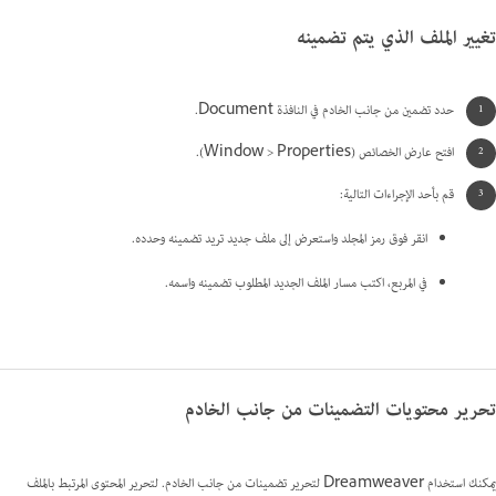
تغيير الملف الذي يتم تضمينه
حدد تضمين من جانب الخادم في النافذة Document.
افتح عارض الخصائص ‏(Window > Properties).
قم بأحد الإجراءات التالية:
انقر فوق رمز المجلد واستعرض إلى ملف جديد تريد تضمينه وحدده.
في المربع، اكتب مسار الملف الجديد المطلوب تضمينه واسمه.
تحرير محتويات التضمينات من جانب الخادم
يمكنك استخدام Dreamweaver لتحرير تضمينات من جانب الخادم. لتحرير المحتوى المرتبط بالملف