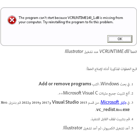
الخطأ VCRUNTIME.dll عند تشغيل Illustrator
اتبع الخطوات المذكورة أدناه لإصلاح الخطأ:
في بحث Windows، اكتب
Add or remove programs
.
ألغ تثبيت جميع مثيلات Microsoft Visual C++.
في
وثائق Microsoft
، من قسم
Visual Studio 2015 و2017 و2019 و2022
قم بتنزيل
x64:
vc_redist.x64.exe.
قم بتثبيت الملف القابل للتنفيذ.
أعد تشغيل الكمبيوتر، ثم أعد تشغيل Illustrator.