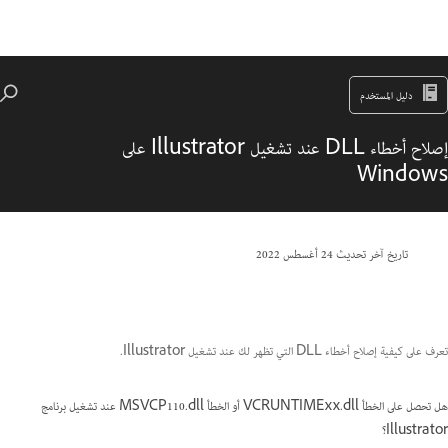
دليل المستخدم
إصلاح أخطاء DLL عند تشغيل Illustrator على
Windows
تاريخ آخر تحديث
24 أغسطس 2022
تعرف على كيفية إصلاح أخطاء DLL التي تظهر لك عند تشغيل Illustrator.
هل تحصل على الخطأ VCRUNTIMExx.dll أو الخطأ MSVCP110.dll عند تشغيل برنامج
Illustrator؟