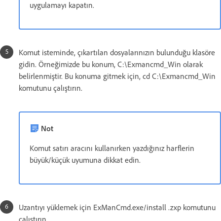
uygulamayı kapatın.
Komut isteminde, çıkartılan dosyalarınızın bulunduğu klasöre
gidin. Örneğimizde bu konum, C:\Exmancmd_Win olarak
belirlenmiştir. Bu konuma gitmek için, cd C:\Exmancmd_Win
komutunu çalıştırın.
Not
Komut satırı aracını kullanırken yazdığınız harflerin
büyük/küçük uyumuna dikkat edin.
Uzantıyı yüklemek için ExManCmd.exe/install .zxp komutunu
çalıştırın.