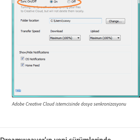
Adobe Creative Cloud istemcisinde dosya senkronizasyonu
Dreamweaver'ın yeni sürümlerinde