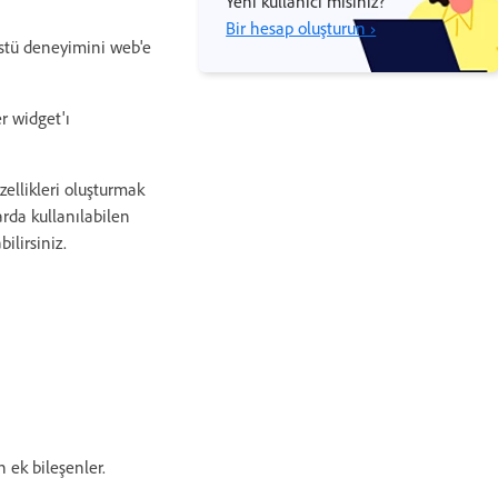
Yeni kullanıcı mısınız?
Bir hesap oluşturun ›
üstü deneyimini web'e
r widget'ı
ellikleri oluşturmak
arda kullanılabilen
ilirsiniz.
 ek bileşenler.