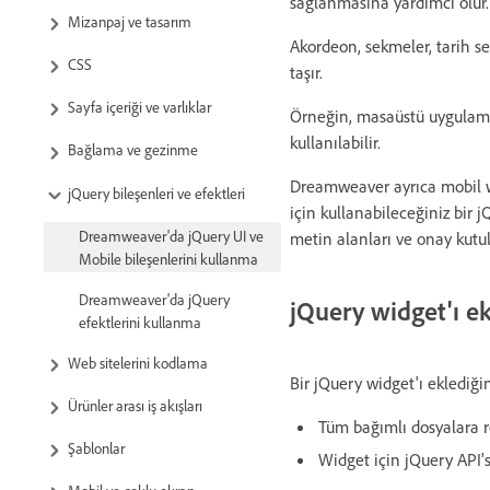
sağlanmasına yardımcı olur.
Mizanpaj ve tasarım
Akordeon, sekmeler, tarih s
CSS
taşır.
Sayfa içeriği ve varlıklar
Örneğin, masaüstü uygulamal
kullanılabilir.
Bağlama ve gezinme
Dreamweaver ayrıca mobil we
jQuery bileşenleri ve efektleri
için kullanabileceğiniz bir 
Dreamweaver'da jQuery UI ve
metin alanları ve onay kutul
Mobile bileşenlerini kullanma
Dreamweaver'da jQuery
jQuery widget'ı e
efektlerini kullanma
Web sitelerini kodlama
Bir jQuery widget'ı eklediği
Ürünler arası iş akışları
Tüm bağımlı dosyalara r
Şablonlar
Widget için jQuery API's