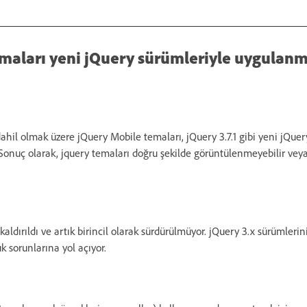
maları yeni jQuery sürümleriyle uygulan
ahil olmak üzere jQuery Mobile temaları, jQuery 3.7.1 gibi yeni jQuer
 Sonuç olarak, jquery temaları doğru şekilde görüntülenmeyebilir veya
ldırıldı ve artık birincil olarak sürdürülmüyor. jQuery 3.x sürümlerin
 sorunlarına yol açıyor.