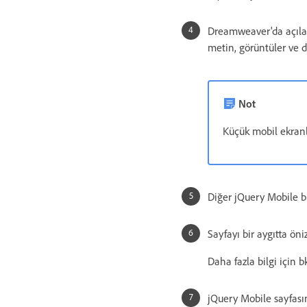
Dreamweaver'da açılan 
metin, görüntüler ve di
Not
Küçük mobil ekranl
Diğer jQuery Mobile bi
Sayfayı bir aygıtta öni
Daha fazla bilgi için b
jQuery Mobile sayfasın