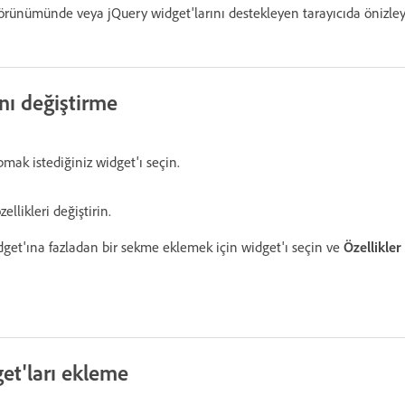
rünümünde veya jQuery widget'larını destekleyen tarayıcıda önizleye
nı değiştirme
pmak istediğiniz widget'ı seçin.
llikleri değiştirin.
get'ına fazladan bir sekme eklemek için widget'ı seçin ve
Özellikler
et'ları ekleme