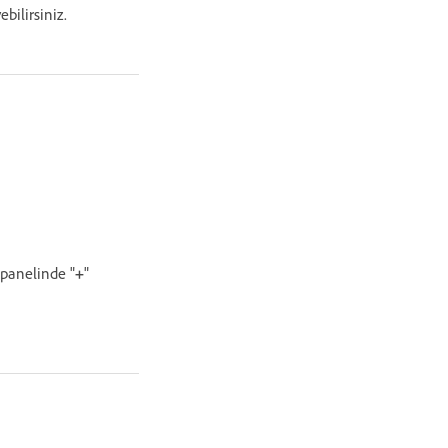
bilirsiniz.
panelinde "
+
"