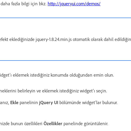
daha fazla bilgi için bkz.
http://jqueryui.com/demos/
r efekt eklediğinizde jquery-1.8.24.min.js otomatik olarak dahil edildiğ
widget'ı eklemek istediğiniz konumda olduğundan emin olun.
eklerini belirleyin ve eklemek istediğiniz widget'ı seçin.
sanız,
Ekle
panelinin
jQuery UI
bölümünde widget'lar bulunur.
inizde bunun özellikleri
Özellikler
panelinde görüntülenir.