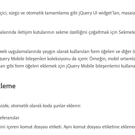
eçici, sürgü ve otomatik tamamlama gibi jQuery UI widget'ları, masa
arında iletişim kutularının sekme özelliğini çoğaltmak için Sekmele
b uygulamalarında yaygın olarak kullanılan form öğeleri ve diğer öz
jQuery Mobile bileşenleri koleksiyonu da içerir. Örneğin, mobil ortaml
arı gibi form öğeleri eklemek için jQuery Mobile bileşenlerini kullanab
kleme
nizde, otomatik olarak koda şunlar eklenir:
eferanslar
ini içeren komut dosyası etiketi. Aynı komut dosyası etiketine eklenen