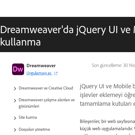
Dreamweaver'da jQuery UI ve M
kullanma
Dreamweaver Kullanıcı Kılavuzu
Dreamweaver
Son güncelleme:
30 Ni
Uygulamayı aç
Giriş
jQuery UI ve Mobile 
Dreamweaver ve Creative Cloud
işlevler eklemeyi öğr
Dreamweaver çalışma alanları ve
tamamlama kutuları e
görünümleri
Site kurma
Bileşenler, bir web sayfasın
küçük web uygulamalarıdır. 
Dosyaları yönetme