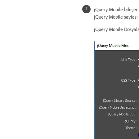
jQuery Mobile bileşenl
jQuery Mobile sayfası
jQuery Mobile Dosyaları