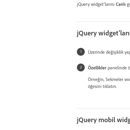
jQuery widget'larını
Canlı
gö
jQuery widget'ları
Üzerinde değişiklik ya
Özellikler
panelinde öze
Örneğin, Sekmeler wid
öğesini tıklatın.
jQuery mobil widg