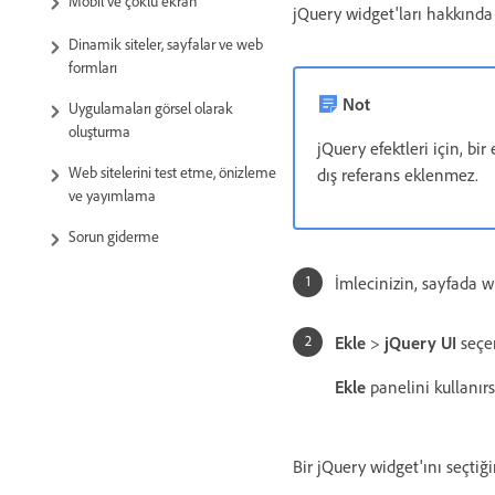
Mobil ve çoklu ekran
jQuery widget'ları hakkında 
Dinamik siteler, sayfalar ve web
formları
Not
Uygulamaları görsel olarak
oluşturma
jQuery efektleri için, bi
Web sitelerini test etme, önizleme
dış referans eklenmez.
ve yayımlama
Sorun giderme
İmlecinizin, sayfada 
Ekle
>
jQuery UI
seçen
Ekle
panelini kullanır
Bir jQuery widget'ını seçtiğ