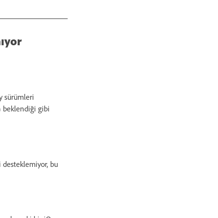
mıyor
y sürümleri
 beklendiği gibi
i desteklemiyor, bu