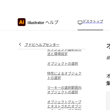
パスの滑らかさを調整
する
Illustrator でアンカーポ
デスクトップ
ヘルプ
イントツールとスムー
Illustrator
ズツールを使用したパ
スの調整
オブジェクト管理
オブジェクトの選択
アドビヘルプセンター
オブジェクト選択の方
法と環境設定
最
オブジェクトの選択
特性によるオブジェク
トの選択
マーキーの選択範囲内
オブジェクトの選択
オブジェクトグループ
とネストされたオブジ